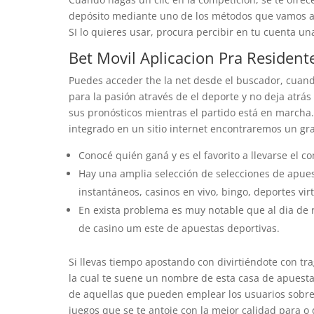
depósito mediante uno de los métodos que vamos a 
SI lo quieres usar, procura percibir en tu cuenta 
Bet Movil Aplicacion Pra Resident
Puedes acceder the la net desde el buscador, cuando
para la pasión através de el deporte y no deja atrás
sus pronósticos mientras el partido está en marcha
integrado en un sitio internet encontraremos un gra
Conocé quién ganá y es el favorito a llevarse el 
Hay una amplia selección de selecciones de apuest
instantáneos, casinos en vivo, bingo, deportes virt
En exista problema es muy notable que al dia de r
de casino um este de apuestas deportivas.
Si llevas tiempo apostando con divirtiéndote con t
la cual te suene un nombre de esta casa de apuestas
de aquellas que pueden emplear los usuarios sobre 
juegos que se te antoje con la mejor calidad para o 