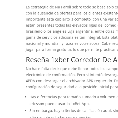
La estrategia de Na Paroli sobre todo se basa solo e
con la ausencia de ofertas para los clientes existe
importante está cubierto ‘s completo, con una varie
están presentes todas las elevados ligas del come
brasileño o los angeles Liga argentina, entre otra
gama de servicios adicionales tan íntegral. Esta p
nacional y mundial, y razones votre sobra. Cabe reca
jugar para forma gratuita, lo que permite practicar 
Reseña 1xbet Corredor De A
No hace falta decir que debe llenar todos los camp
electrónico de confirmación. Pero si intentó descar
4PDA con descargar el archivador APK requerido. D
configuración de seguridad a la posición inicial para 
Hay diferencias para tamaño sumado a volumen en
ericsson puede usar la 1xBet App.
Sin embargo, hay criterios de calificación aquí, s
afin de cobrar todas sus ganancias.