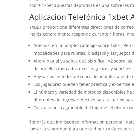
sobre 1xbet apuestas deportivas es una sobre las
Aplicación Telefónica 1xbet 
1XBET proporciona diferentes direcciones de correo e
inglés generalmente responde durante 4 horas, mien
Además, en un amplio catálogo sobre 1xBET Peru ex
modalidades para ruletas, blackjack y asi juegos 
Ahora o qual ya sabes qué significa 1×2 sobre la
de aquellas mercados más singulares y sencillos 
Hay varios métodos de retiro disponibles afin de 
Los jugadores pueden tener práctica y expertise 
El número y variedad de métodos disponibles ha 
diferentes de ingresar efectivo para usuarios par
Quizá, lo poco agradable del lugar es el diseño w
Tendrás que inmiscuirse información personal, dat
lograr la seguridad para que tu dinero y datos pers