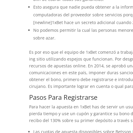
Esto asegura que nadie pueda obtener a la inform
computadoras del proveedor sobre servicios porqu
[newline]1xBet hace un secreto adicional cuando z
No podemos permitir la cual las personas menore
sobre azar.
Es por eso que el equipo de 1xBet comenzó a trabaj
ing sitio utilizando espejos que funcionan. Por desg
recursos de apuestas online. En 2014, se aprobó un
comunicaciones en este país, imponer duras sancion
obtener el bono, primero debe registrarse e introdu
cirujano. Es importante lograr en cuenta o qual para
Pasos Para Registrarse
Para hacer la apuesta en 1xBet has de servir un us
pierda tiempo y use un cupón y garantice su bono d
recibo del 130% sobre su primer depósito a través s
Las cuotas de apuesta disponibles sobre Betsson