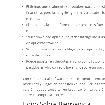
El tiempo que realmente se requiere para que este
financiera, pero los angeles gran mayoría sobre 
minutos.
El sitio net y las plataformas de aplicaciones fu
mundo.
1xBet download apk a su teléfono inteligente u usa
de apuestas favorita.
Si está retirando de una obligación de apostador,
durante concreto.
Puede apostar en deportes en vivo como fútbol, ​​
partidos en vivo con solo hacer clic sobre un parti
Con referencia al software, nombres como se encuen
modernas y juegos de adhesión calidad. Por lo tanto
versión, puede consultar en la aplicación. La versi
sobre las empresas correspondientes.
Bono Sobre Bienvenida