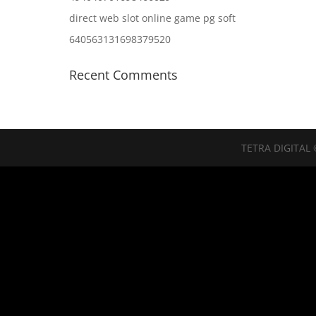
direct web slot online game pg soft
640563131698379520
Recent Comments
TETRA DIGITAL 