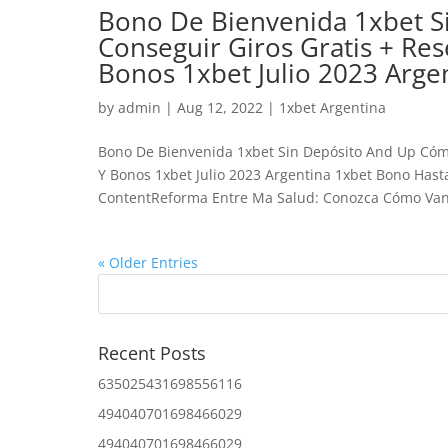
Bono De Bienvenida 1xbet 
Conseguir Giros Gratis + Re
Bonos 1xbet Julio 2023 Arge
by
admin
|
Aug 12, 2022
|
1xbet Argentina
Bono De Bienvenida 1xbet Sin Depósito And Up Cóm
Y Bonos 1xbet Julio 2023 Argentina 1xbet Bono Hast
ContentReforma Entre Ma Salud: Conozca Cómo Van 
« Older Entries
Recent Posts
635025431698556116
494040701698466029
494040701698466029