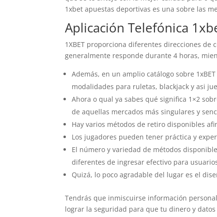
1xbet apuestas deportivas es una sobre las 
Aplicación Telefónica 1xb
1XBET proporciona diferentes direcciones de co
generalmente responde durante 4 horas, mient
Además, en un amplio catálogo sobre 1xBET P
modalidades para ruletas, blackjack y asi j
Ahora o qual ya sabes qué significa 1×2 sob
de aquellas mercados más singulares y senci
Hay varios métodos de retiro disponibles afi
Los jugadores pueden tener práctica y expe
El número y variedad de métodos disponible
diferentes de ingresar efectivo para usuario
Quizá, lo poco agradable del lugar es el di
Tendrás que inmiscuirse información personal
lograr la seguridad para que tu dinero y datos