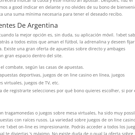
ofrecerá indicar la cuota y este monto an apostar. Después, haz el
os a good indicar en delante y no olvides de su bono de bienveni
enta una suma mínima necesaria para tener el deseado recibo.
dentes De Argentina
cuando la mejor opción es, sin duda, su aplicación móvil. 1xbet sa
atrás a todos estos que aman el fútbol, la adrenalina y deseen fijar
a. Existe una gran oferta de apuestas sobre directo y ambages
n gran espacio dentro del site.
e el combate, según las casas de apuestas.
puestas deportivas, juegos de on line casino en línea, juegos
s virtuales, juegos de TV, etc.
 de registrarte selecciones por qué bono quieres escolher, si por 
con tragamonedas o juegos sobre mesa virtuales, ha sido muy possi
uestas con raíces rusos. La variedad sobre juegos de on line casin
e 1xbet on-line es impresionante. Podrás acceder a todos los jue
al te diviertas ‘s máximo. No existe duda de o qual la oferta sobre