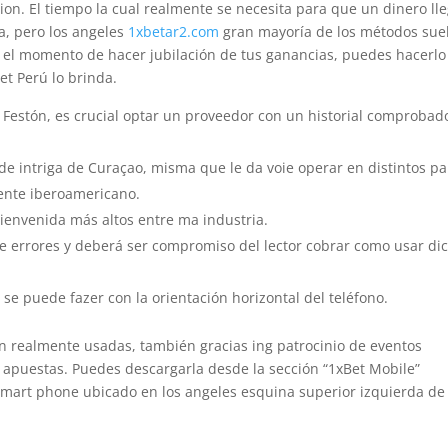
cion. El tiempo la cual realmente se necesita para que un dinero ll
ra, pero los angeles
1xbetar2.com
gran mayoría de los métodos sue
 el momento de hacer jubilación de tus ganancias, puedes hacerlo
et Perú lo brinda.
n Festón, es crucial optar un proveedor con un historial comprobad
a de intriga de Curaçao, misma que le da voie operar en distintos pa
ente iberoamericano.
bienvenida más altos entre ma industria.
 de errores y deberá ser compromiso del lector cobrar como usar di
 se puede fazer con la orientación horizontal del teléfono.
n realmente usadas, también gracias ing patrocinio de eventos
e apuestas. Puedes descargarla desde la sección “1xBet Mobile”
smart phone ubicado en los angeles esquina superior izquierda de 