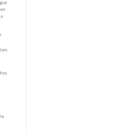
egue
len
 a
o
íses
chos
la