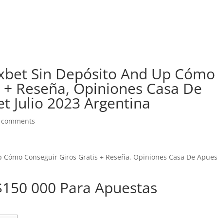
xbet Sin Depósito And Up Cómo
s + Reseña, Opiniones Casa De
t Julio 2023 Argentina
 comments
p Cómo Conseguir Giros Gratis + Reseña, Opiniones Casa De Apues
$150 000 Para Apuestas