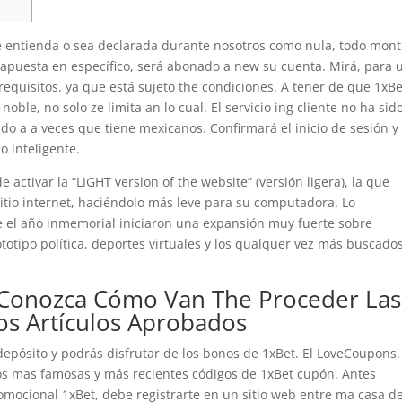
e entienda o sea declarada durante nosotros como nula, todo mon
apuesta en específico, será abonado a new su cuenta. Mirá, para 
requisitos, ya que está sujeto the condiciones. A tener de que 1xBe
ble, no solo ze limita an lo cual. El servicio ing cliente no ha sid
do a a veces que tiene mexicanos. Confirmará el inicio de sesión y
o inteligente.
 activar la “LIGHT version of the website” (versión ligera), la que
sitio internet, haciéndolo más leve para su computadora. Lo
e el año inmemorial iniciaron una expansión muy fuerte sobre
ototipo política, deportes virtuales y los qualquer vez más buscados
 Conozca Cómo Van The Proceder Las
os Artículos Aprobados
 depósito y podrás disfrutar de los bonos de 1xBet. El LoveCoupons.
s mas famosas y más recientes códigos de 1xBet cupón. Antes
romocional 1xBet, debe registrarte en un sitio web entre ma casa d