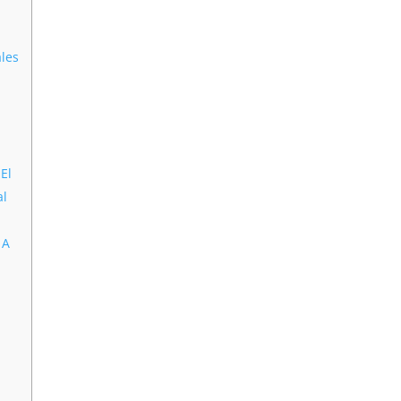
ales
El
al
 A