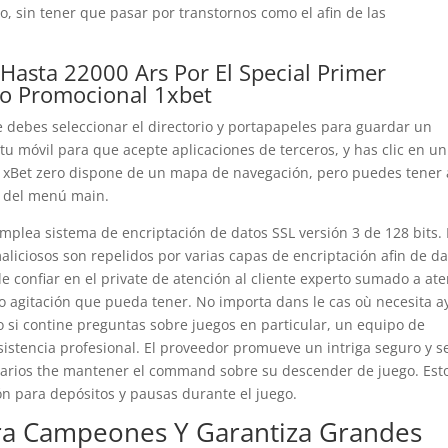
o, sin tener que pasar por transtornos como el afin de las
asta 22000 Ars Por El Special Primer
go Promocional 1xbet
 debes seleccionar el directorio y portapapeles para guardar un
u móvil para que acepte aplicaciones de terceros, y has clic en un
io 1xBet zero dispone de un mapa de navegación, pero puedes tener
s del menú main.
emplea sistema de encriptación de datos SSL versión 3 de 128 bits. 
aliciosos son repelidos por varias capas de encriptación afin de d
e confiar en el private de atención al cliente experto sumado a at
o agitación que pueda tener. No importa dans le cas où necesita 
o si contine preguntas sobre juegos en particular, un equipo de
 asistencia profesional. El proveedor promueve un intriga seguro y s
uarios the mantener el command sobre su descender de juego. Est
ón para depósitos y pausas durante el juego.
ara Campeones Y Garantiza Grandes