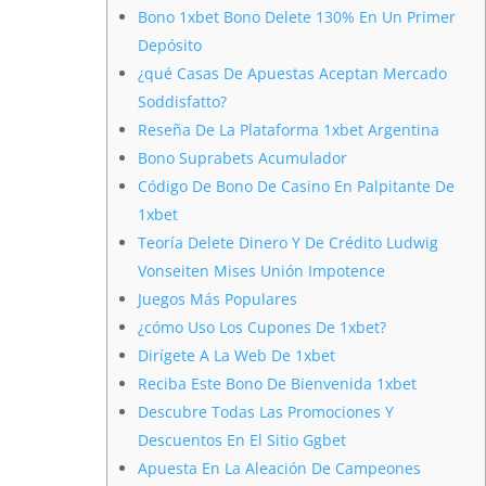
Bono 1xbet Bono Delete 130% En Un Primer
Depósito
¿qué Casas De Apuestas Aceptan Mercado
Soddisfatto?
Reseña De La Plataforma 1xbet Argentina
Bono Suprabets Acumulador
Código De Bono De Casino En Palpitante De
1xbet
Teoría Delete Dinero Y De Crédito Ludwig
Vonseiten Mises Unión Impotence
Juegos Más Populares
¿cómo Uso Los Cupones De 1xbet?
Dirígete A La Web De 1xbet
Reciba Este Bono De Bienvenida 1xbet
Descubre Todas Las Promociones Y
Descuentos En El Sitio Ggbet
Apuesta En La Aleación De Campeones