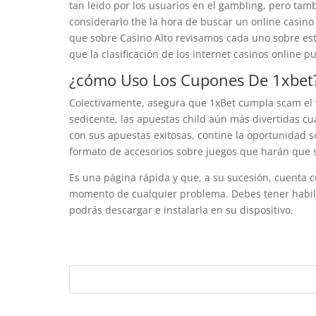
tan leido por los usuarios en el gambling, pero tam
considerarlo the la hora de buscar un online casino
que sobre Casino Alto revisamos cada uno sobre es
que la clasificación de los internet casinos online p
¿cómo Uso Los Cupones De 1xbet
Colectivamente, asegura que 1xBet cumpla scam el v
sedicente, las apuestas child aún más divertidas
con sus apuestas exitosas, contine la oportunidad s
formato de accesorios sobre juegos que harán que 
Es una página rápida y que, a su sucesión, cuenta 
momento de cualquier problema. Debes tener habili
podrás descargar e instalarla en su dispositivo.