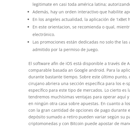
legitimate en casi toda américa latina; autorizan
Además, hay un orden interactivo que habilite apo
En los angeles actualidad, la aplicación de 1xBet 
En este orientacion, se recomienda o qual, mientr
electrónico.
Las promociones están dedicadas no solo the las 
admitido por la permiso de juego.
El software afin de iOS está disponible a través de A
comparable basada an Google android. Para la aplic
durante bastante tiempo. Sobre este último punto, 
cirujano abriera una sección específica para los e-
específico para este tipo de mercados. Lo cierto es
tendremos muchísimas ventajas para operar aquí y u
en ningún otra casa sobre apuestas. En cuanto a los
con la gran cantidad de opciones de pago durante 
depósito sumado a retiro pueden variar según su p
criptomonedas y con Bitcoin puede apostar de mane