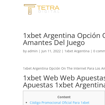
1xbet Argentina Opción 
Amantes Del Juego
by
admin
|
Jun 11, 2022
|
1xbet Argentina
|
0 comm
1xbet Argentina Opción On The Internet Para Los A
1xbet Web Web Apuestas
Apuestas 1xbet Argentin
Content
Código Promocional Oficial Para 1xbet