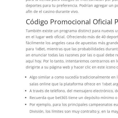
deportes para tu preferencia. Podrían agregar un 
afin de el casino durante vivo.
Código Promocional Oficial 
También existe un programa distinct para nuevos usu
en el lugar web oficial. Ofreciendo más de 40 deport
fácilmente los angeles casa de apuestas más grand
para 1xBet, mientras que las probabilidades durante 
an enunciar todas las razones por las o qual debe 
aquí hoy. Por lo tanto, intentaremos centrarnos en l
dirigirte a su página web y hacer clic en este ícono d
Algo similar a como sucedía tradicionalmente en 
salas online que la plataforma ofrece en 1xbet ar
A través de teléfono, del mensajero electrónico, d
Recuerda que bet365 tiene un depósito mínimo o q
Por ejemplo, para los principales campeonatos eur
División, los límites son muy contralto y, en la m