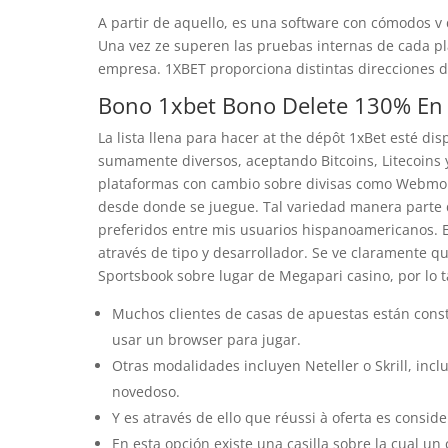
A partir de aquello, es una software con cómodos v
Una vez ze superen las pruebas internas de cada pla
empresa. 1XBET proporciona distintas direcciones d
Bono 1xbet Bono Delete 130% En 
La lista llena para hacer at the dépôt 1xBet esté di
sumamente diversos, aceptando Bitcoins, Litecoins
plataformas con cambio sobre divisas como Webmone
desde donde se juegue. Tal variedad manera parte 
preferidos entre mis usuarios hispanoamericanos. E
através de tipo y desarrollador. Se ve claramente q
Sportsbook sobre lugar de Megapari casino, por lo t
Muchos clientes de casas de apuestas están con
usar un browser para jugar.
Otras modalidades incluyen Neteller o Skrill, in
novedoso.
Y es através de ello que réussi à oferta es consi
En esta opción existe una casilla sobre la cual u