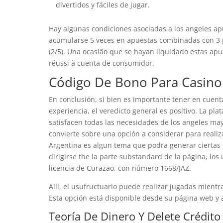
divertidos y fáciles de jugar.
Hay algunas condiciones asociadas a los angeles ap
acumularse 5 veces en apuestas combinadas con 3 p
(2/5). Una ocasião que se hayan liquidado estas apu
réussi à cuenta de consumidor.
Código De Bono Para Casino
En conclusión, si bien es importante tener en cuent
experiencia, el veredicto general es positivo. La pl
satisfacen todas las necesidades de los angeles may
convierte sobre una opción a considerar para realiz
Argentina es algun tema que podra generar ciertas p
dirigirse the la parte substandard de la página, lo
licencia de Curazao, con número 1668/JAZ.
Allí, el usufructuario puede realizar jugadas mient
Esta opción está disponible desde su página web y a
Teoría De Dinero Y Delete Crédit