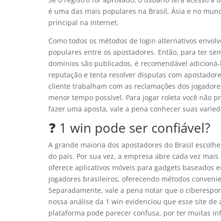
é uma das mais populares na Brasil, Ásia e no mun
principal na Internet.
Como todos os métodos de login alternativos envolve
populares entre os apostadores. Então, para ter s
domínios são publicados, é recomendável adicioná-l
reputação e tenta resolver disputas com apostador
cliente trabalham com as reclamações dos jogadores
menor tempo possível. Para jogar roleta você não p
fazer uma aposta, vale a pena conhecer suas varied
❓ 1 win pode ser confiável?
A grande maioria dos apostadores do Brasil escolhe
do país. Por sua vez, a empresa abre cada vez mais 
oferece aplicativos móveis para gadgets baseados 
jogadores brasileiros, oferecendo métodos conveni
Separadamente, vale a pena notar que o ciberespo
nossa análise da 1 win evidenciou que esse site de 
plataforma pode parecer confusa, por ter muitas in