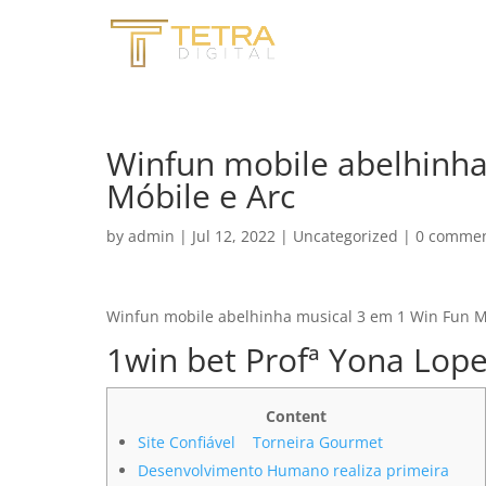
Winfun mobile abelhinha
Móbile e Arc
by
admin
|
Jul 12, 2022
|
Uncategorized
|
0 comme
Winfun mobile abelhinha musical 3 em 1 Win Fun M
1win bet Profª Yona Lop
Content
Site Confiável Torneira Gourmet
Desenvolvimento Humano realiza primeira