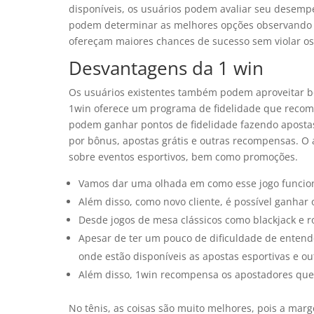
disponíveis, os usuários podem avaliar seu desemp
podem determinar as melhores opções observando 
ofereçam maiores chances de sucesso sem violar os 
Desvantagens da 1 win
Os usuários existentes também podem aproveitar b
1win oferece um programa de fidelidade que recomp
podem ganhar pontos de fidelidade fazendo apostas
por bônus, apostas grátis e outras recompensas. O 
sobre eventos esportivos, bem como promoções.
Vamos dar uma olhada em como esse jogo funcio
Além disso, como novo cliente, é possível ganhar
Desde jogos de mesa clássicos como blackjack e ro
Apesar de ter um pouco de dificuldade de entender
onde estão disponíveis as apostas esportivas e ou
Além disso, 1win recompensa os apostadores que
No tênis, as coisas são muito melhores, pois a mar