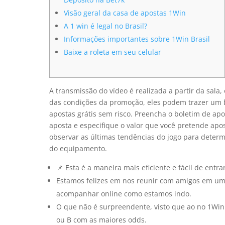
Visão geral da casa de apostas 1Win
A 1 win é legal no Brasil?
Informações importantes sobre 1Win Brasil
Baixe a roleta em seu celular
A transmissão do vídeo é realizada a partir da sal
das condições da promoção, eles podem trazer um 
apostas grátis sem risco. Preencha o boletim de apos
aposta e especifique o valor que você pretende apost
observar as últimas tendências do jogo para dete
do equipamento.
📌 Esta é a maneira mais eficiente e fácil de ent
Estamos felizes em nos reunir com amigos em um
acompanhar online como estamos indo.
O que não é surpreendente, visto que ao no 1Win 
ou B com as maiores odds.