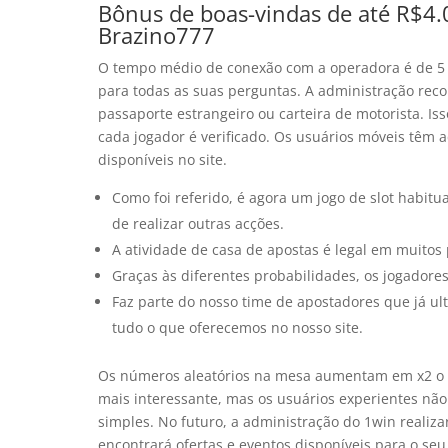
Bônus de boas-vindas de até R$4.
Brazino777
O tempo médio de conexão com a operadora é de 5 a
para todas as suas perguntas. A administração rec
passaporte estrangeiro ou carteira de motorista. Is
cada jogador é verificado. Os usuários móveis têm 
disponíveis no site.
Como foi referido, é agora um jogo de slot habitu
de realizar outras acções.
A atividade de casa de apostas é legal em muitos p
Graças às diferentes probabilidades, os jogadore
Faz parte do nosso time de apostadores que já ul
tudo o que oferecemos no nosso site.
Os números aleatórios na mesa aumentam em x2 o 
mais interessante, mas os usuários experientes não
simples. No futuro, a administração do 1win realiza
encontrará ofertas e eventos disponíveis para o seu