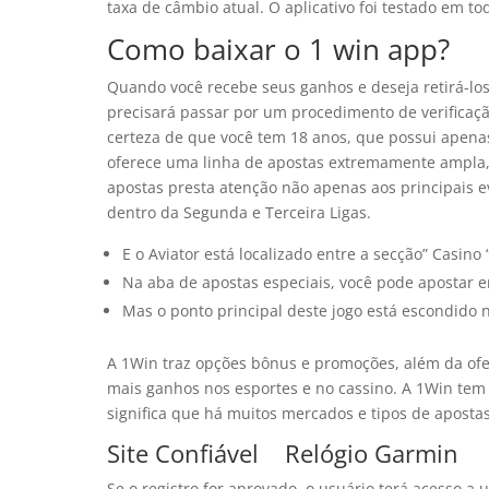
taxa de câmbio atual. O aplicativo foi testado em t
Como baixar o 1 win app?
Quando você recebe seus ganhos e deseja retirá-los
precisará passar por um procedimento de verificaçã
certeza de que você tem 18 anos, que possui apena
oferece uma linha de apostas extremamente ampla, 
apostas presta atenção não apenas aos principais e
dentro da Segunda e Terceira Ligas.
E o Aviator está localizado entre a secção” Casino
Na aba de apostas especiais, você pode apostar e
Mas o ponto principal deste jogo está escondido 
A 1Win traz opções bônus e promoções, além da ofe
mais ganhos nos esportes e no cassino. A 1Win tem
significa que há muitos mercados e tipos de apostas 
Site Confiável Relógio Garmin
Se o registro for aprovado, o usuário terá acesso a