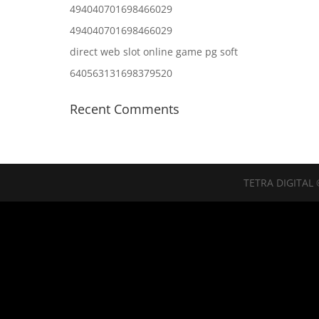
494040701698466029
494040701698466029
direct web slot online game pg soft
640563131698379520
Recent Comments
TETRA DIGITAL 