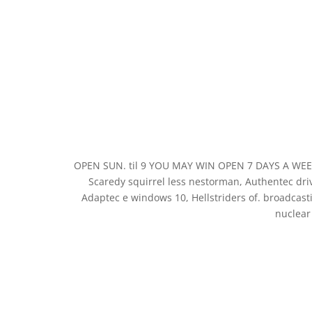
OPEN SUN. til 9 YOU MAY WIN OPEN 7 DAYS A WEEK 
Scaredy squirrel less nestorman, Authentec dri
Adaptec e windows 10, Hellstriders of. broadcas
nuclea