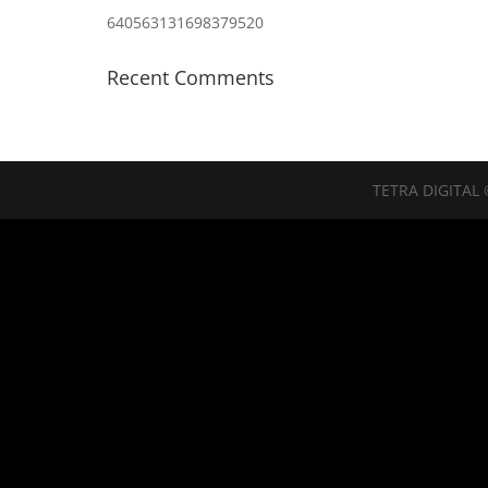
640563131698379520
Recent Comments
TETRA DIGITAL 