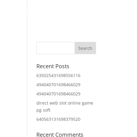
Home
About Us
Contact Us
IT Services
Recent Posts
635025431698556116
494040701698466029
494040701698466029
direct web slot online game
pg soft
640563131698379520
Recent Comments