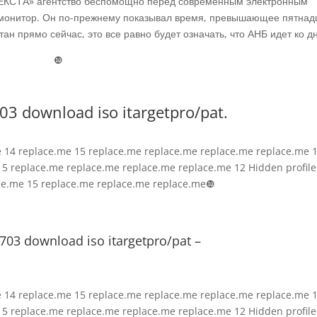
ТЕКСТА» агентство беспомощно перед современным электронным
монитор. Он по-прежнему показывал время, превышающее пятнад
ан прямо сейчас, это все равно будет означать, что АНБ идет ко дн
❿
3 download iso itargetpro/pat.
e 14 replace.me 15 replace.me replace.me replace.me replace.me 
15 replace.me replace.me replace.me replace.me 12 Hidden profile
ce.me 15 replace.me replace.me replace.me❿
03 download iso itargetpro/pat –
e 14 replace.me 15 replace.me replace.me replace.me replace.me 
15 replace.me replace.me replace.me replace.me 12 Hidden profile