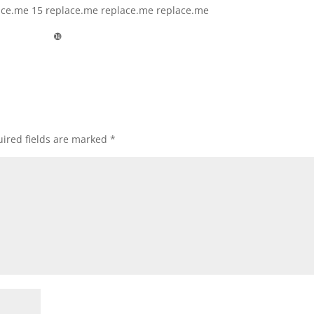
ace.me 15 replace.me replace.me replace.me
❿
ired fields are marked
*