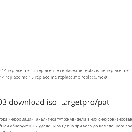
e 14 replace.me 15 replace.me replace.me replace.me replace.me 
e 14 replace.me 15 replace.me replace.me replace.me❿
3 download iso itargetpro/pat
оки информации, аналитики тут же увидели в них синхронизирова
 были обнаружены и удалены за целых три часа до намеченного ср