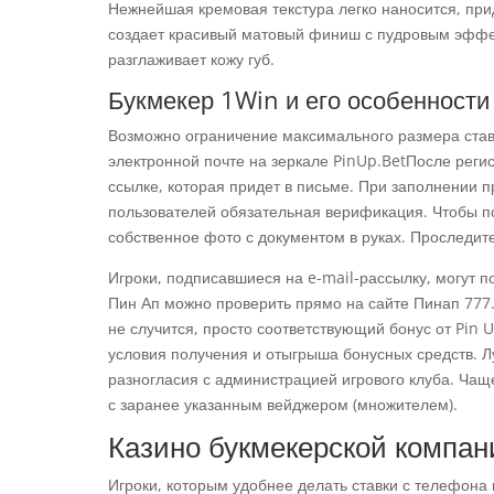
Нежнейшая кремовая текстура легко наносится, прид
создает красивый матовый финиш с пудровым эффек
разглаживает кожу губ.
Букмекер 1Win и его особенности
Возможно ограничение максимального размера ставк
электронной почте на зеркале PinUp.BetПосле реги
ссылке, которая придет в письме. При заполнении 
пользователей обязательная верификация. Чтобы по
собственное фото с документом в руках. Проследи
Игроки, подписавшиеся на e-mail-рассылку, могут п
Пин Ап можно проверить прямо на сайте Пинап 777.
не случится, просто соответствующий бонус от Pin 
условия получения и отыгрыша бонусных средств. Л
разногласия с администрацией игрового клуба. Чаще
с заранее указанным вейджером (множителем).
Казино букмекерской компан
Игроки, которым удобнее делать ставки с телефона