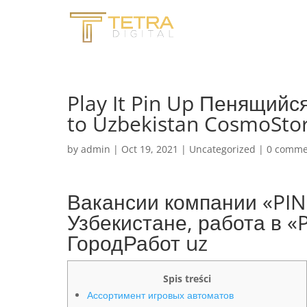
Play It Pin Up Пенящийс
to Uzbekistan CosmoSto
by
admin
|
Oct 19, 2021
|
Uncategorized
|
0 comme
Вакансии компании «PIN
Узбекистане, работа в 
ГородРабот uz
Spis treści
Ассортимент игровых автоматов