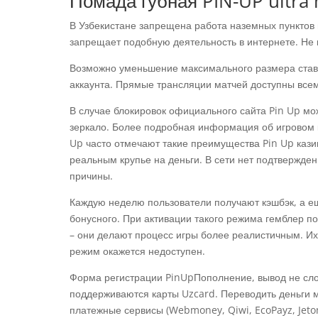
Помада губная PIN-UP ultra 
В Узбекистане запрещена работа наземных пунктов п
запрещает подобную деятельность в интернете. Не 
Возможно уменьшение максимального размера ставк
аккаунта. Прямые трансляции матчей доступны все
В случае блокировок официального сайта Pin Up мо
зеркало. Более подробная информация об игровом 
Up часто отмечают такие преимущества Pin Up кази
реальным крупье на деньги. В сети нет подтвержден
причины.
Каждую неделю пользователи получают кэшбэк, а ещё
бонусного. При активации такого режима гемблер п
– они делают процесс игры более реалистичным. Их
режим окажется недоступен.
Форма регистрации PinUpПополнение, вывод не слож
поддерживаются карты Uzcard. Переводить деньги мо
платежные сервисы (Webmoney, Qiwi, EcoPayz, Jeto