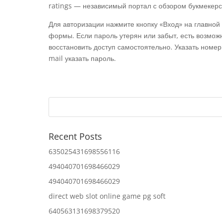
ratings — независимый портал с обзором букмекерс
Для авторизации нажмите кнопку «Вход» на главно
формы. Если пароль утерян или забыт, есть возмож
восстановить доступ самостоятельно. Указать номер
mail указать пароль.
Recent Posts
635025431698556116
494040701698466029
494040701698466029
direct web slot online game pg soft
640563131698379520