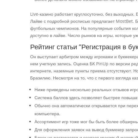
Live-казино работает круглосуточно, без выходных.
Лайве с подробной росписью предлагает MostBet. Б
футбольных чемпионов. На популярные события ко
доступно в лайве. Число рынков на игры, которые уж
Рейтинг статьи “Регистрация в бу
Он выступает арбитром между игроками и букмекера
нем учетную запись. Оценка БК PinUp по версии ред
интернете, наземные пункты приема отсутствуют. Н
Бразилию. Несмотря на то, что с первого взгляда ка
Ниже приведены несколько реальных отзывов игро
Система баллов здесь позволяет быстрее повышат
Обычно она автоматически открывается при пере
компьютера.
Ассортимент игр тоже мог бы быть более обширн
Для оформления заявок на вывод букмекер запро
Блеск не растекается и создает красивый матов