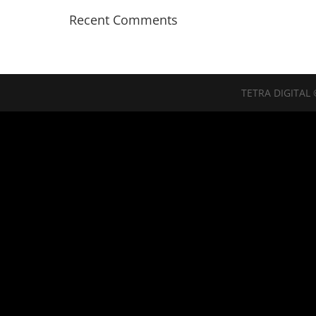
Recent Comments
TETRA DIGITAL 