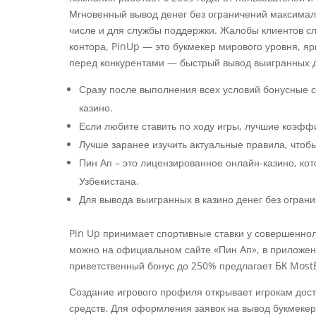
Мгновенный вывод денег без ограничений максималь
числе и для службы поддержки. Жалобы клиентов сл
контора, PinUp — это букмекер мирового уровня, яр
перед конкурентами — быстрый вывод выигранных д
Сразу после выполнения всех условий бонусные с
казино.
Если любите ставить по ходу игры, лучшие коэфф
Лучше заранее изучить актуальные правила, чтобы
Пин Ап – это лицензированное онлайн-казино, кото
Узбекистана.
Для вывода выигранных в казино денег без огра
Pin Up принимает спортивные ставки у совершеннол
можно на официальном сайте «Пин Ап», в приложен
приветственный бонус до 250% предлагает БК Most
Создание игрового профиля открывает игрокам дос
средств. Для оформления заявок на вывод букмеке