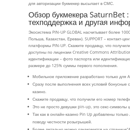
для авторизации букмекер высылает в СМС.
Обзор букмекера SaturnBet :
техподдержка и другая инф
Экосистема PIN-UP GLOBAL насчитывает более 1000 с
Польша, Казахстан, Ереван). SUPPORT – контакт-це
платформы PIN-UP. Скажите продавцу, что получили
доступны по лицензии Creative Commons Attribution
идентификации – фото паспорта или идентификацио
размере до 125% суммы первого пополнения.
Мобильное приложение разработано только для A
Сразу после выполнения всех условий бонусные с
казино.
Скажите продавцу, что получили его номер телеф
Это не просто девушки pin-up, это секс-символы 
Так как в онлайн-казино Pin Up добавлены тольк
поводу честности розыгрышей.
Более детально можно ознакомится на странице”А