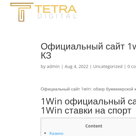
Официальный сайт 1w
КЗ
by
admin
|
Aug 4, 2022
|
Uncategorized
|
0 c
Официальный сайт 1win: обзор букмекерской 
1Win официальный са
1Win ставки на спорт
Content
Казино