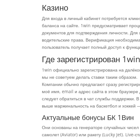
Казино
Для входа в личный кабинет потребуется кликн
баланса на сайте. 1win предусматривает проц
документов для подтверждения личности. Для 
водительские права. Верификация необходима 
пользователь получает полный доступ к функ
Где зарегистрирован 1win
1win официально зарегистрирована на далёком
мы не советуем делать ставки таким образом.
Компании обычно предлагают сразу регистриро
моё имя, email и адрес сайта в этом браузер
следует обратиться в чат службы поддержки. В
выше маржинальность на баскетбол и хоккей —
Актуальные бонусы БК 1Вин
Они основаны на генераторе случайных чисел 
самолет (Aviator) или ракету (Lucky Jet). Li