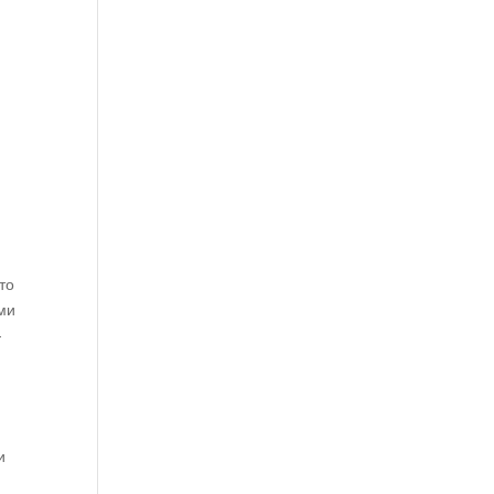
то
ими
-
и