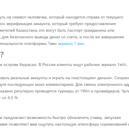
уть на символ человечка, который находится справа от текущего
есс верификации аккаунта, который требует предоставления
жителей Казахстана это могут быть паспорт гражданина или
для безопасного вывода денег со счета, и после ее завершения
циональности платформы 1вин
зеркало 1 вин
.
?
 острове Кюрасао. В России клиенты ищут рабочее зеркало 1win,
вать реальные аккаунты и играть на «настоящие» деньги». Сохран
е для последующих моих комментариев. Для смены электронного а
 казино регулярно проводятся турниры от 1Win и провайдеров. Чут
 от 4,5 %.
и предлагают возможность быстро обналичить ставку, запуская
ve-ставки позволяют вам ощутить настоящую атмосферу соревнований 