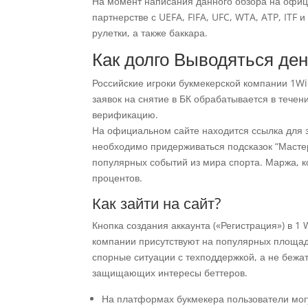
На момент написания данного обзора на офи
партнерстве с UEFA, FIFA, UFC, WTA, ATP, ITF 
рулетки, а также баккара.
Как долго Выводяться ден
Российские игроки букмекерской компании 1W
заявок на снятие в БК обрабатывается в течен
верификацию.
На официальном сайте находится ссылка для з
необходимо придерживаться подсказок “Мастер
популярных событий из мира спорта. Маржа, к
процентов.
Как зайти на сайт?
Кнопка создания аккаунта («Регистрация») в 
компании присутствуют на популярных площад
спорные ситуации с техподдержкой, а не бежа
защищающих интересы беттеров.
На платформах букмекера пользователи могу