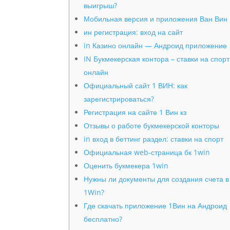
выигрыш?
Мобильная версия и приложения Ван Вин
ин регистрация: вход на сайт
in Казино онлайн — Андроид приложение
IN Букмекерская контора – ставки на спорт
онлайн
Официальный сайт 1 ВИН: как
зарегистрироваться?
Регистрация на сайте 1 Вин кз
Отзывы о работе букмекерской конторы
in вход в беттинг раздел: ставки на спорт
Официальная web-страница бк 1win
Оценить букмекера 1win
Нужны ли документы для создания счета в
1Win?
Где скачать приложение 1Вин на Андроид
бесплатно?