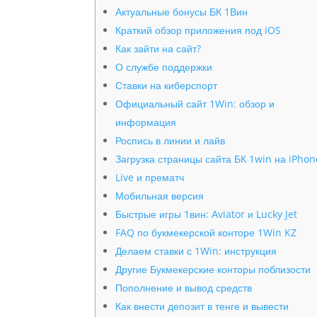
Актуальные бонусы БК 1Вин
Краткий обзор приложения под iOS
Как зайти на сайт?
О службе поддержки
Ставки на киберспорт
Официальный сайт 1Win: обзор и
информация
Роспись в линии и лайв
Загрузка страницы сайта БК 1win на iPhon
Live и прематч
Мобильная версия
Быстрые игры 1вин: Аviator и Lucky Jet
FAQ по букмекерской конторе 1Win KZ
Делаем ставки с 1Win: инструкция
Другие Букмекерские конторы поблизости
Пополнение и вывод средств
Как внести депозит в тенге и вывести