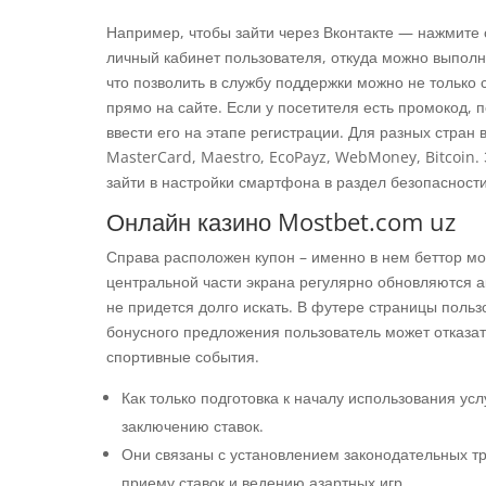
Например, чтобы зайти через Вконтакте — нажмите
личный кабинет пользователя, откуда можно выполн
что позволить в службу поддержки можно не только
прямо на сайте. Если у посетителя есть промокод,
ввести его на этапе регистрации. Для разных стран 
MasterCard, Maestro, EcoPayz, WebMoney, Bitcoin.
зайти в настройки смартфона в раздел безопасност
Онлайн казино Mostbet.com uz
Справа расположен купон – именно в нем беттор мож
центральной части экрана регулярно обновляются 
не придется долго искать. В футере страницы польз
бонусного предложения пользователь может отказа
спортивные события.
Как только подготовка к началу использования ус
заключению ставок.
Они связаны с установлением законодательных т
приему ставок и ведению азартных игр.