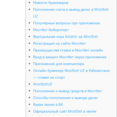
Новости букмекеров
Пополнение счета и вывод денег в Mostbet
UZ
Популярные вопросы про приложение
Мостбет Киберспорт
Виртуальная игра Aviator на Mostbet
Регистрация на сайте Мостбет
Преимущества ставок в Мостбет онлайн
Вход в аккаунт Мостбет через приложение
Приложение для компьютера
Онлайн букмекер Mostbet UZ в Узбекистане
— ставки на спорт
MostbetUZ
Пополнение и вывод средств в Мостбет
Способы пополнения и вывода денег
Какая линия в БК
Официальный сайт Mostbet в твоем