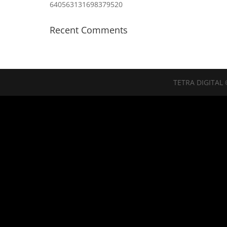
640563131698379520
Recent Comments
TETRA DIGITAL 