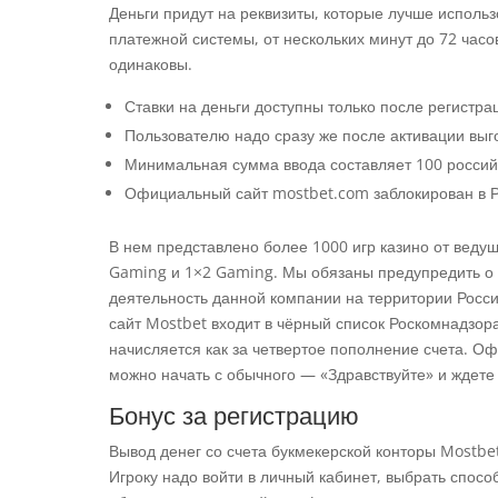
Деньги придут на реквизиты, которые лучше использ
платежной системы, от нескольких минут до 72 час
одинаковы.
Ставки на деньги доступны только после регистрац
Пользователю надо сразу же после активации вы
Минимальная сумма ввода составляет 100 российс
Официальный сайт mostbet.com заблокирован в Р
В нем представлено более 1000 игр казино от ведущ
Gaming и 1×2 Gaming. Мы обязаны предупредить о то
деятельность данной компании на территории России
сайт Mostbet входит в чёрный список Роскомнадзор
начисляется как за четвертое пополнение счета. 
можно начать с обычного — «Здравствуйте» и ждете 
Бонус за регистрацию
Вывод денег со счета букмекерской конторы Mostbe
Игроку надо войти в личный кабинет, выбрать спосо