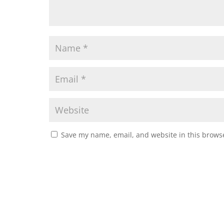
Save my name, email, and website in this browse