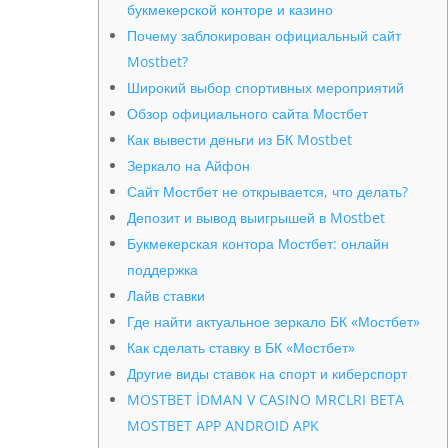
букмекерской конторе и казино
Почему заблокирован официальный сайт
Mostbet?
Широкий выбор спортивных мероприятий
Обзор официального сайта Мостбет
Как вывести деньги из БК Mostbet
Зеркало на Айфон
Сайт Мостбет не открывается, что делать?
Депозит и вывод выигрышей в Mostbet
Букмекерская контора Мостбет: онлайн
поддержка
Лайв ставки
Где найти актуальное зеркало БК «Мостбет»
Как сделать ставку в БК «Мостбет»
Другие виды ставок на спорт и киберспорт
MOSTBET İDMAN V CASINO MRCLRI BETA
MOSTBET APP ANDROID APK