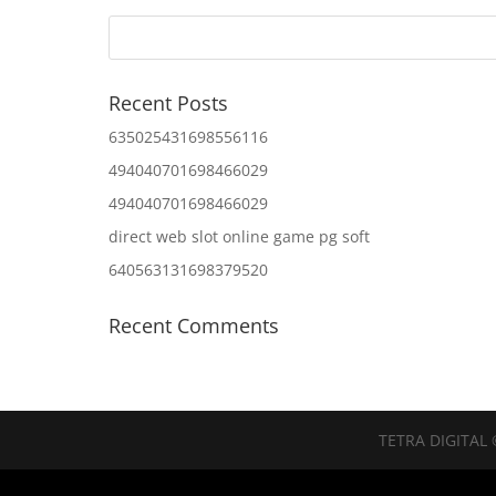
Recent Posts
635025431698556116
494040701698466029
494040701698466029
direct web slot online game pg soft
640563131698379520
Recent Comments
TETRA DIGITAL 