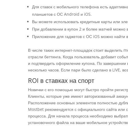
Для ставок с мобильного телефона есть адаптивн
планшетов с ОС Android и iOS.
Вы можете использовать кредитные карты или эле
При добавлении в купон 2 и более матчей можно в
Приложение для гаджетов с ОС iOS можно найти 
В числе таких интернет-площадок стоит выделить mo
отрасли беттинга. Когда пользователь добавит событ
и подтвердить оформление купона. По завершении в
несколько часов. Если пари было сделано в LIVE, в
ROI в ставках на спорт
Новички с его помощью могут быстро пройти регист
Клиенты, которые уже имеют авторизованный аккаунт
Расположение основных элементов полностью дубл
Mostbet рекомендуется с официального сайта или с 
процесса. Для начала процесса необходимо выбрать
установочного файла на ваше мобильное устройство