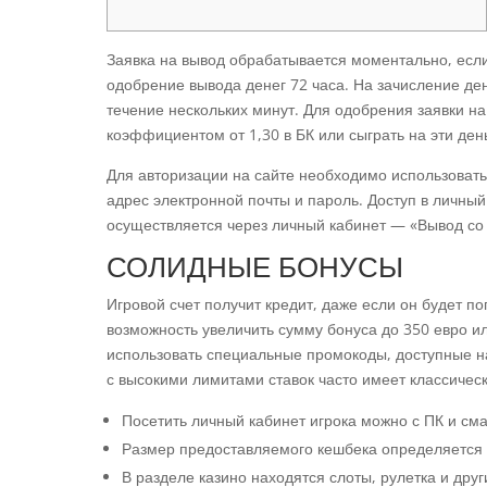
Заявка на вывод обрабатывается моментально, есл
одобрение вывода денег 72 часа. На зачисление ден
течение нескольких минут. Для одобрения заявки н
коэффициентом от 1,30 в БК или сыграть на эти день
Для авторизации на сайте необходимо использовать
адрес электронной почты и пароль. Доступ в личный
осуществляется через личный кабинет — «Вывод со 
СОЛИДНЫЕ БОНУСЫ
Игровой счет получит кредит, даже если он будет п
возможность увеличить сумму бонуса до 350 евро ил
использовать специальные промокоды, доступные н
с высокими лимитами ставок часто имеет классичес
Посетить личный кабинет игрока можно с ПК и см
Размер предоставляемого кешбека определяется 
В разделе казино находятся слоты, рулетка и друг