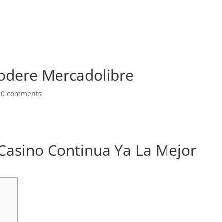
odere Mercadolibre
|
0 comments
Casino Continua Ya La Mejor