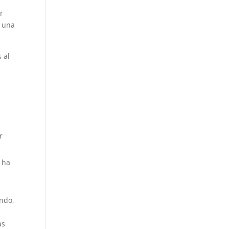
r
e una
 al
r
 ha
ando,
as