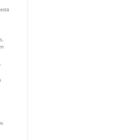
 está
s.
en
r
a
os