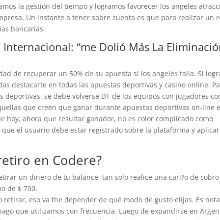
zamos la gestión del tiempo y logramos favorecer los angeles atracc
mpresa. Un instante a tener sobre cuenta es que para realizar un r
cias bancarias.
 Internacional: “me Dolió Más La Eliminaci
idad de recuperar un 50% de su apuesta si los angeles falla. Si logr
as destacarte en todas las apuestas deportivas y casino online. P
s deportivas, se debe volverse DT de los equipos con jugadores co
quellas que creen que ganar durante apuestas deportivas on-line 
de hoy, ahora que resultar ganador, no es color complicado como
, que el usuario debe estar registrado sobre la plataforma y aplicar
retiro en Codere?
retirar un dinero de tu balance, tan solo realice una cari?o de cobro
mo de $ 700.
 retirar, eso va the depender de qué modo de gusto elijas. Es not
 pago que utilizamos con frecuencia. Luego de expandirse en Argen