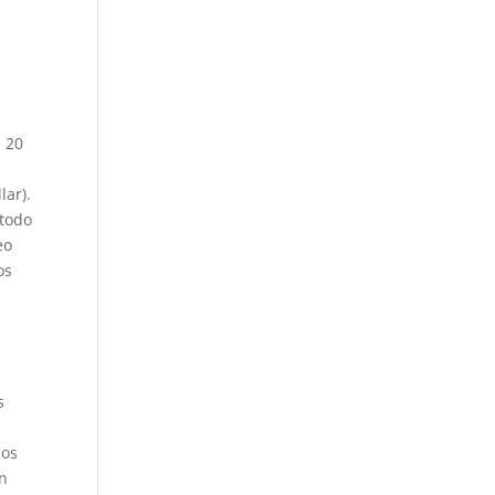
i 20
lar).
 todo
eo
os
s
mos
én