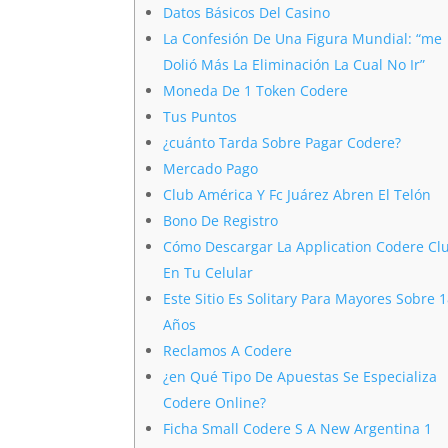
Datos Básicos Del Casino
La Confesión De Una Figura Mundial: “me
Dolió Más La Eliminación La Cual No Ir”
Moneda De 1 Token Codere
Tus Puntos
¿cuánto Tarda Sobre Pagar Codere?
Mercado Pago
Club América Y Fc Juárez Abren El Telón
Bono De Registro
Cómo Descargar La Application Codere Cl
En Tu Celular
Este Sitio Es Solitary Para Mayores Sobre 
Años
Reclamos A Codere
¿en Qué Tipo De Apuestas Se Especializa
Codere Online?
Ficha Small Codere S A New Argentina 1