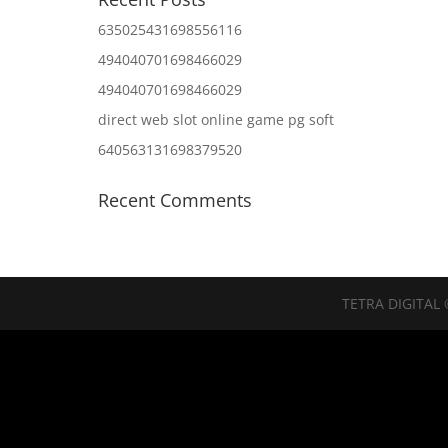
635025431698556116
494040701698466029
494040701698466029
direct web slot online game pg soft
640563131698379520
Recent Comments
TETRA DIGITAL 