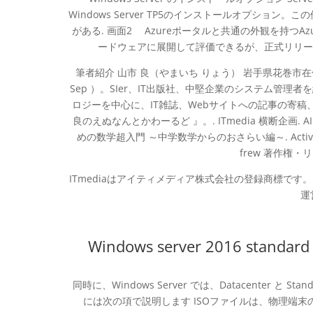
Windows Server TP5のインストールオプション。こ
がある. 画面2 Azureポータルと共通の外観を持つAzure
ードウェアに展開して評価できるが、正式リリー
筆者紹介 山市 良（やまいち りょう） 岩手県花巻市在住。Micros
Sep ）。SIer、IT出版社、中堅企業のシステム管
ロジーを中心に、IT雑誌、Webサイトへの記事の寄
良のえぬなんとかわーるど 』。. ITmedia 横断企画.
めの数学超入門 ～中学数学からのおさらい編～. Active D
frew 著作権
ITmediaはアイティメディア株式会社の登録商標です。 メ
運
Windows server 2016 standard e
同時に、Windows Server では、Datacenter
には次の項で説明します ISOファイルは、物理端末のみなら