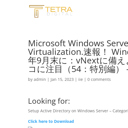
Microsoft Windows Serv
Virtualization.速報！ 
年9月末に：vNextに備えよ！
コに注目（54：特別編） –
by
admin
|
Jan 15, 2023
|
iie
|
0 comments
Looking for:
Setup Active Directory on Windows Server – Categor
Click here to Download