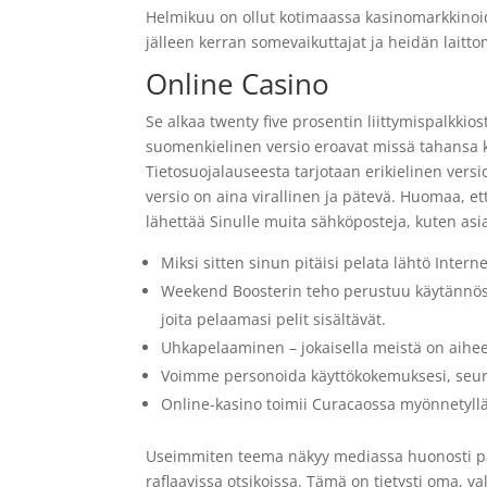
Helmikuu on ollut kotimaassa kasinomarkkinoid
jälleen kerran somevaikuttajat ja heidän laitt
Online Casino
Se alkaa twenty five prosentin liittymispalkkios
suomenkielinen versio eroavat missä tahansa k
Tietosuojalauseesta tarjotaan erikielinen ver
versio on aina virallinen ja pätevä. Huomaa, että
lähettää Sinulle muita sähköposteja, kuten asiak
Miksi sitten sinun pitäisi pelata lähtö Inter
Weekend Boosterin teho perustuu käytännös
joita pelaamasi pelit sisältävät.
Uhkapelaaminen – jokaisella meistä on aihe
Voimme personoida käyttökokemuksesi, seurata
Online-kasino toimii Curacaossa myönnetyllä pe
Useimmiten teema näkyy mediassa huonosti pää
raflaavissa otsikoissa. Tämä on tietysti oma, va