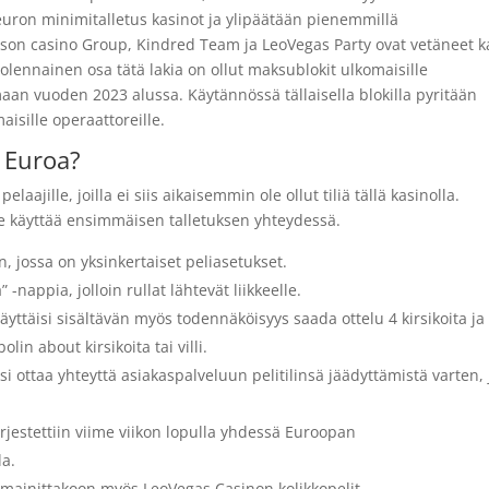
euron minimitalletus kasinot ja ylipäätään pienemmillä
son casino Group, Kindred Team ja LeoVegas Party ovat vetäneet ka
olennainen osa tätä lakia on ollut maksublokit ulkomaisille
maan vuoden 2023 alussa. Käytännössä tällaisella blokilla pyritään
isille operaattoreille.
5 Euroa?
elaajille, joilla ei siis aikaisemmin ole ollut tiliä tällä kasinolla.
ee käyttää ensimmäisen talletuksen yhteydessä.
 jossa on yksinkertaiset peliasetukset.
-nappia, jolloin rullat lähtevät liikkeelle.
ttäisi sisältävän myös todennäköisyys saada ottelu 4 kirsikoita ja 
in about kirsikoita tai villi.
si ottaa yhteyttä asiakaspalveluun pelitilinsä jäädyttämistä varten, 
jestettiin viime viikon lopulla yhdessä Euroopan
la.
mainittakoon myös LeoVegas Casinon kolikkopelit.