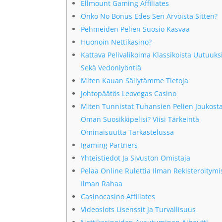
Ellmount Gaming Affiliates
Onko No Bonus Edes Sen Arvoista Sitten?
Pehmeiden Pelien Suosio Kasvaa
Huonoin Nettikasino?
Kattava Pelivalikoima Klassikoista Uutuuks
Sekä Vedonlyöntiä
Miten Kauan Säilytämme Tietoja
Johtopäätös Leovegas Casino
Miten Tunnistat Tuhansien Pelien Joukost
Oman Suosikkipelisi? Viisi Tärkeintä
Ominaisuutta Tarkastelussa
Igaming Partners
Yhteistiedot Ja Sivuston Omistaja
Pelaa Online Rulettia Ilman Rekisteroitymi
Ilman Rahaa
Casinocasino Affiliates
Videoslots Lisenssit Ja Turvallisuus