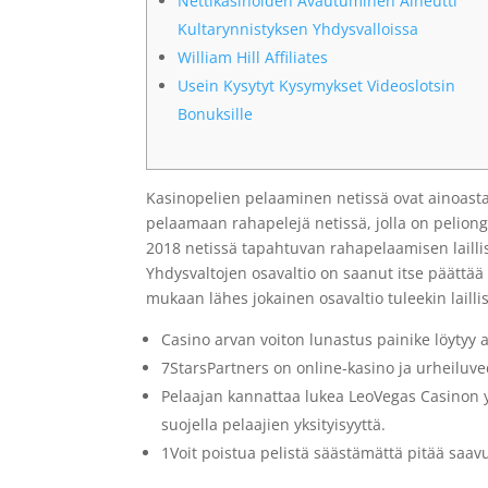
Nettikasinoiden Avautuminen Aiheutti
Kultarynnistyksen Yhdysvalloissa
William Hill Affiliates
Usein Kysytyt Kysymykset Videoslotsin
Bonuksille
Kasinopelien pelaaminen netissä ovat ainoastaa
pelaamaan rahapelejä netissä, jolla on peliong
2018 netissä tapahtuvan rahapelaamisen lailli
Yhdysvaltojen osavaltio on saanut itse päättää 
mukaan lähes jokainen osavaltio tuleekin laill
Casino arvan voiton lunastus painike löytyy 
7StarsPartners on online-kasino ja urheilu
Pelaajan kannattaa lukea LeoVegas Casinon y
suojella pelaajien yksityisyyttä.
1Voit poistua pelistä säästämättä pitää saav