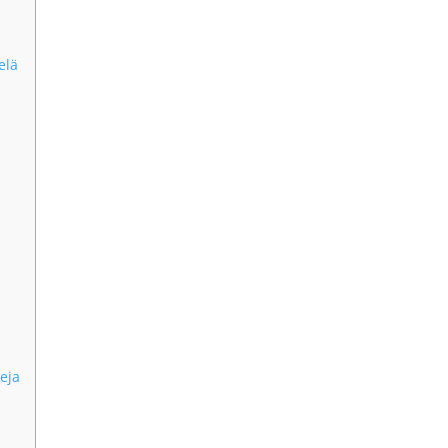
elä
teja