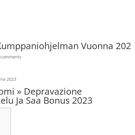
 Kumppaniohjelman Vuonna 202
 comments
nna 2023
uomi » Depravazione
telu Ja Saa Bonus 2023