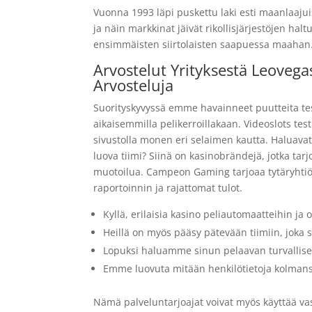
Vuonna 1993 läpi puskettu laki esti maanlaaju
ja näin markkinat jäivät rikollisjärjestöjen ha
ensimmäisten siirtolaisten saapuessa maahan
Arvostelut Yrityksestä Leovega
Arvosteluja
Suorityskyvyssä emme havainneet puutteita t
aikaisemmilla pelikerroillakaan. Videoslots test
sivustolla monen eri selaimen kautta. Haluav
luova tiimi? Siinä on kasinobrändejä, jotka tar
muotoilua. Campeon Gaming tarjoaa tytäryhtiöi
raportoinnin ja rajattomat tulot.
Kyllä, erilaisia kasino peliautomaatteihin ja 
Heillä on myös pääsy pätevään tiimiin, joka s
Lopuksi haluamme sinun pelaavan turvallisesti
Emme luovuta mitään henkilötietoja kolmansil
Nämä palveluntarjoajat voivat myös käyttää va