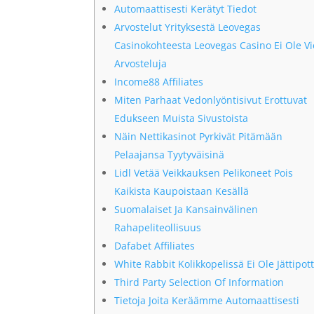
Automaattisesti Kerätyt Tiedot
Arvostelut Yrityksestä Leovegas
Casinokohteesta Leovegas Casino Ei Ole Vi
Arvosteluja
Income88 Affiliates
Miten Parhaat Vedonlyöntisivut Erottuvat
Edukseen Muista Sivustoista
Näin Nettikasinot Pyrkivät Pitämään
Pelaajansa Tyytyväisinä
Lidl Vetää Veikkauksen Pelikoneet Pois
Kaikista Kaupoistaan Kesällä
Suomalaiset Ja Kansainvälinen
Rahapeliteollisuus
Dafabet Affiliates
White Rabbit Kolikkopelissä Ei Ole Jättipot
Third Party Selection Of Information
Tietoja Joita Keräämme Automaattisesti