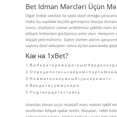
Bet Idman Mərcləri Üçün Mə
Digər linklər vasitəsi ilə sayta daxil olmağa çalışsanı
məhz bu saytdakı keçidlə getməyiniz tövsiyə oluna
sonra, istədiyiniz zaman problemsiz şəkildə mərc ko
etibarlı linklərdən getdiyinizə əmin olun. Həmçini
diqqət yetirməlisiniz. Saytın domen adının qarşısında
saytına daxil olduqdan sonra açılan pəncərədə qeyd
Как на 1xBet?
В ы б е р и т е р е ж и м и г р ы (о б в е д е н о к р а
О п р е д е л и т е с ь с в и д о м с п о р т а (в н а ш
Н а ж м и т е н а н у ж н ы й т у р н и р и м а т ч.
В в е д и т е с у м м у п а р и.
П о д т в е р д и т е с т а в к у.
İstənilən idman üçün müxtəlif mərc növləri təklif ed
tərəfindən kifayət qədər sevilir. Məsələn, 1xBet fu
zərbələrinin sayına, qırmızı karta bu və bu kimi şeyl