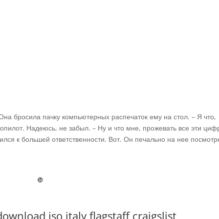
 Она бросила пачку компьютерных распечаток ему на стол. – Я что,
топилот. Надеюсь, не забыл. – Ну и что мне, прожевать все эти циф
мился к большей ответственности. Вот. Он печально на нее посмот
❿
nload iso italy flagstaff craigslist