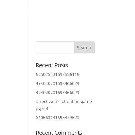
Home
About Us
Contact Us
IT Services
Recent Posts
635025431698556116
494040701698466029
494040701698466029
direct web slot online game
pg soft
640563131698379520
Recent Comments