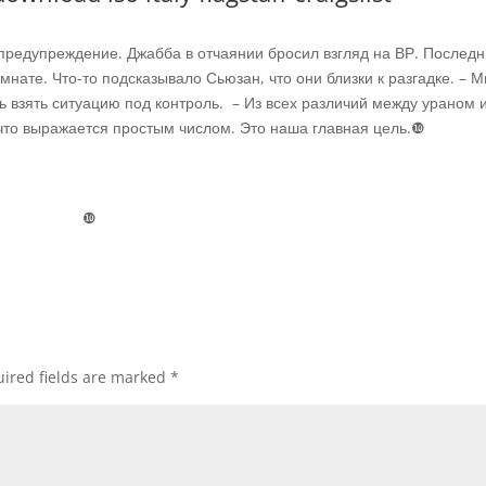
предупреждение. Джабба в отчаянии бросил взгляд на ВР. Послед
мнате. Что-то подсказывало Сьюзан, что они близки к разгадке. – 
сь взять ситуацию под контроль. – Из всех различий между ураном 
 что выражается простым числом. Это наша главная цель.❿
❿
ired fields are marked
*