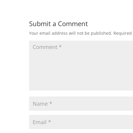
Submit a Comment
Your email address will not be published.
Required 