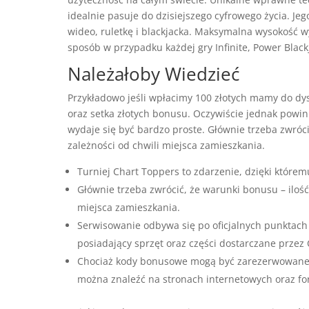
idealnie pasuje do dzisiejszego cyfrowego życia. Je
wideo, ruletkę i blackjacka. Maksymalna wysokość 
sposób w przypadku każdej gry Infinite, Power Black
Należałoby Wiedzieć
Przykładowo jeśli wpłacimy 100 złotych mamy do dys
oraz setka złotych bonusu. Oczywiście jednak powin
wydaje się być bardzo proste. Głównie trzeba zwróc
zależności od chwili miejsca zamieszkania.
Turniej Chart Toppers to zdarzenie, dzięki któr
Głównie trzeba zwrócić, że warunki bonusu – iloś
miejsca zamieszkania.
Serwisowanie odbywa się po oficjalnych punktach 
posiadający sprzęt oraz części dostarczane przez 
Chociaż kody bonusowe mogą być zarezerwowane ty
można znaleźć na stronach internetowych oraz f