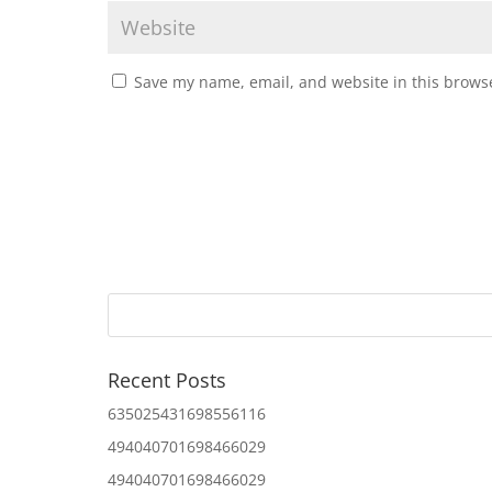
Save my name, email, and website in this browse
Recent Posts
635025431698556116
494040701698466029
494040701698466029