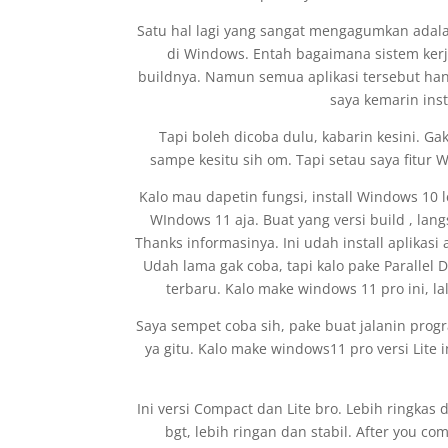
Satu hal lagi yang sangat mengagumkan adal
di Windows. Entah bagaimana sistem kerjan
buildnya. Namun semua aplikasi tersebut hanya 
saya kemarin inst
Tapi boleh dicoba dulu, kabarin kesini. Ga
sampe kesitu sih om. Tapi setau saya fitur 
Kalo mau dapetin fungsi, install Windows 10 l
WIndows 11 aja. Buat yang versi build , lan
Thanks informasinya. Ini udah install aplika
Udah lama gak coba, tapi kalo pake Parallel 
terbaru. Kalo make windows 11 pro ini, lal
Saya sempet coba sih, pake buat jalanin prog
ya gitu. Kalo make windows11 pro versi Lite in
Ini versi Compact dan Lite bro. Lebih ringkas 
bgt, lebih ringan dan stabil. After you co