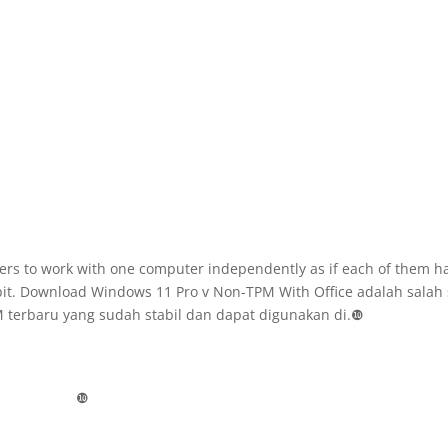
sers to work with one computer independently as if each of them h
bit. Download Windows 11 Pro v Non-TPM With Office adalah salah 
M terbaru yang sudah stabil dan dapat digunakan di.❿
❿