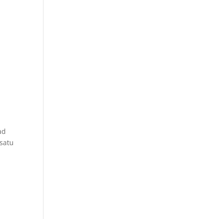
ad
satu