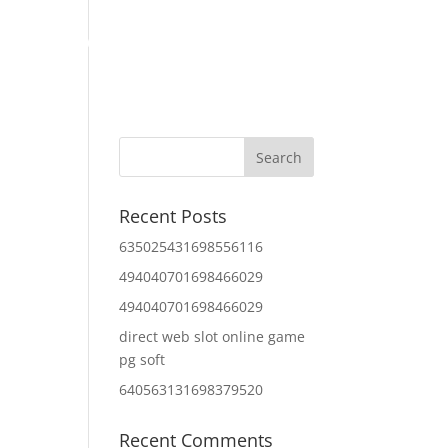
Home
About Us
Contact Us
IT Services
Recent Posts
635025431698556116
494040701698466029
494040701698466029
direct web slot online game
pg soft
640563131698379520
Recent Comments