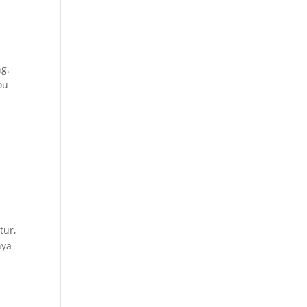
g.
ou
2
tur,
nya