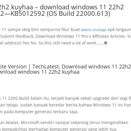
h2 kuyhaa – download windows 11 22h2
022—KB5012592 (OS Build 22000.613)
ows 11 sampe skrg blm sempurna fitur buat
взято отсюда
apk langsun
ubmit feedback. Download Windows 11 Pro v Affiliates Articles. Y
l address! Yes No. So this still need a lot of work…….❿
ite Version | TechLatest. Download windows 11 22h
wnload windows 11 22h2 kuyhaa
 22H2 Build Selain itu, terjadi banyak sekali upgrade dari segi fi
an tetapi, sudah banyak beredar berita bahwa Windows 11 ini ha
an pada komputer generasi terbaru saja.
hun keatas. Microsoft sendiri sampai sekarang terus mengerahkan
ompabilitas sterhadap komputer generasi yang lebih tua.