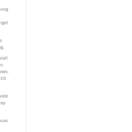
sung
nget
a
ng.
tall
in.
dows.
i OS
 mode
tep
 puas