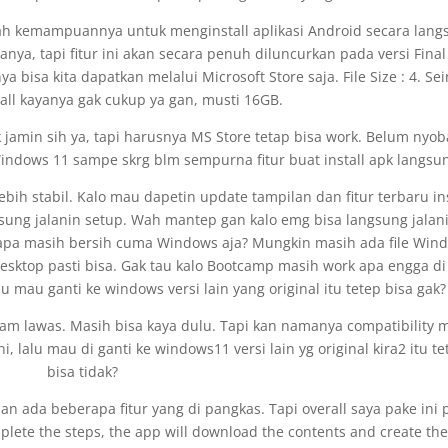
ah kemampuannya untuk menginstall aplikasi Android secara lang
ya, tapi fitur ini akan secara penuh diluncurkan pada versi Final
bisa kita dapatkan melalui Microsoft Store saja. File Size : 4. Sei
all kayanya gak cukup ya gan, musti 16GB.
k jamin sih ya, tapi harusnya MS Store tetap bisa work. Belum nyob
Windows 11 sampe skrg blm sempurna fitur buat install apk langsu
ebih stabil. Kalo mau dapetin update tampilan dan fitur terbaru ins
gsung jalanin setup. Wah mantep gan kalo emg bisa langsung jalan
si apa masih bersih cuma Windows aja? Mungkin masih ada file Win
Desktop pasti bisa. Gak tau kalo Bootcamp masih work apa engga d
u mau ganti ke windows versi lain yang original itu tetep bisa gak?
ram lawas. Masih bisa kaya dulu. Tapi kan namanya compatibility
i, lalu mau di ganti ke windows11 versi lain yg original kira2 itu te
bisa tidak?
dan ada beberapa fitur yang di pangkas. Tapi overall saya pake ini
mplete the steps, the app will download the contents and create the