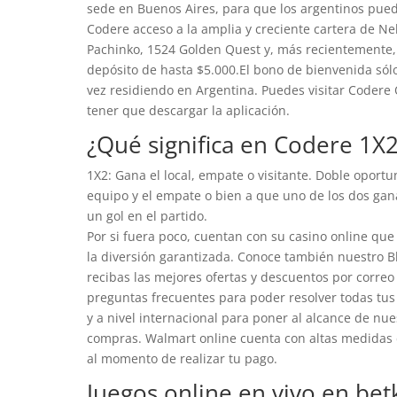
sede en Buenos Aires, para que los argentinos pued
Codere acceso a la amplia y creciente cartera de N
Pachinko, 1524 Golden Quest y, más recientemente,
depósito de hasta $5.000.El bono de bienvenida sól
vez residiendo en Argentina. Puedes visitar Codere 
tener que descargar la aplicación.
¿Qué significa en Codere 1X
1X2: Gana el local, empate o visitante. Doble oport
equipo y el empate o bien a que uno de los dos g
un gol en el partido.
Por si fuera poco, cuentan con su casino online que
la diversión garantizada. Conoce también nuestro Bl
recibas las mejores ofertas y descuentos por corre
preguntas frecuentes para poder resolver todas tu
y a nivel internacional para poner al alcance de nue
compras. Walmart online cuenta con altas medidas 
al momento de realizar tu pago.
Juegos online en vivo en bet