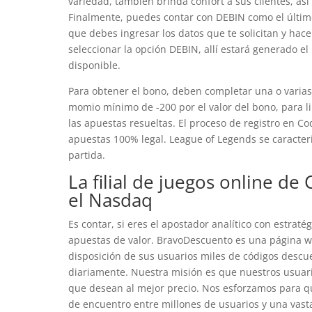
variedad, también brinda confort a sus clientes, as
Finalmente, puedes contar con DEBIN como el último
que debes ingresar los datos que te solicitan y ha
seleccionar la opción DEBIN, allí estará generado el
disponible.
Para obtener el bono, deben completar una o varia
momio mínimo de -200 por el valor del bono, para l
las apuestas resueltas. El proceso de registro en C
apuestas 100% legal. League of Legends se caracter
partida.
La filial de juegos online de
el Nasdaq
Es contar, si eres el apostador analítico con estrat
apuestas de valor. BravoDescuento es una página we
disposición de sus usuarios miles de códigos descu
diariamente. Nuestra misión es que nuestros usuar
que desean al mejor precio. Nos esforzamos para qu
de encuentro entre millones de usuarios y una vasta