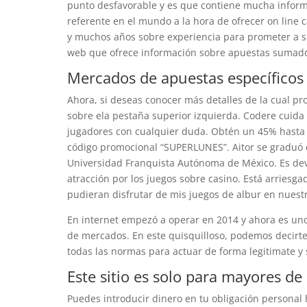
punto desfavorable y es que contiene mucha infor
referente en el mundo a la hora de ofrecer on line 
y muchos años sobre experiencia para prometer a s
web que ofrece información sobre apuestas sumado
Mercados de apuestas específicos
Ahora, si deseas conocer más detalles de la cual pr
sobre ela pestaña superior izquierda. Codere cuida
jugadores con cualquier duda. Obtén un 45% hasta 
código promocional “SUPERLUNES”. Aitor se graduó 
Universidad Franquista Autónoma de México. Es dev
atracción por los juegos sobre casino. Está arries
pudieran disfrutar de mis juegos de albur en nuestro
En internet empezó a operar en 2014 y ahora es uno
de mercados. En este quisquilloso, podemos decirt
todas las normas para actuar de forma legitimate y
Este sitio es solo para mayores de
Puedes introducir dinero en tu obligación personal 