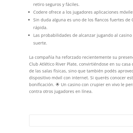
retiro seguros y fáciles.
Codere ofrece a los jugadores aplicaciones móvile
Sin duda alguna es uno de los flancos fuertes de 
rápida.
Las probabilidades de alcanzar jugando al casino
suerte.
La compañía ha reforzado recientemente su presenci
Club Atlético River Plate, convirtiéndose en su casa d
de las salas físicas, sino que también podés aprov
dispositivo móvil con internet. Si querés conocer e
bonificación. 🌟 Un casino con crupier en vivo le per
contra otros jugadores en línea.