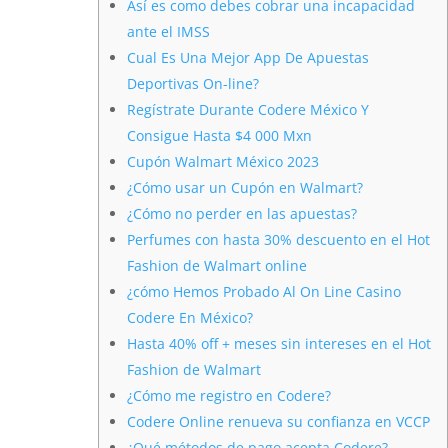
Así es como debes cobrar una incapacidad
ante el IMSS
Cual Es Una Mejor App De Apuestas
Deportivas On-line?
Regístrate Durante Codere México Y
Consigue Hasta $4 000 Mxn
Cupón Walmart México 2023
¿Cómo usar un Cupón en Walmart?
¿Cómo no perder en las apuestas?
Perfumes con hasta 30% descuento en el Hot
Fashion de Walmart online
¿cómo Hemos Probado Al On Line Casino
Codere En México?
Hasta 40% off + meses sin intereses en el Hot
Fashion de Walmart
¿Cómo me registro en Codere?
Codere Online renueva su confianza en VCCP
¿Qué métodos de pago acepta Codere?