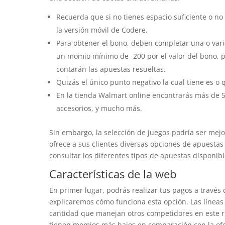
Recuerda que si no tienes espacio suficiente o n
la versión móvil de Codere.
Para obtener el bono, deben completar una o var
un momio mínimo de -200 por el valor del bono, p
contarán las apuestas resueltas.
Quizás el único punto negativo la cual tiene es o
En la tienda Walmart online encontrarás más de 50
accesorios, y mucho más.
Sin embargo, la selección de juegos podría ser mej
ofrece a sus clientes diversas opciones de apuesta
consultar los diferentes tipos de apuestas disponib
Características de la web
En primer lugar, podrás realizar tus pagos a través 
explicaremos cómo funciona esta opción. Las líneas
cantidad que manejan otros competidores en este r
tienen momios más bajos en comparación con la of