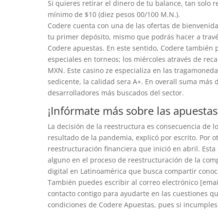
Si quieres retirar el dinero de tu balance, tan solo 
mínimo de $10 (diez pesos 00/100 M.N.).
Codere cuenta con una de las ofertas de bienvenid
tu primer depósito, mismo que podrás hacer a travé
Codere apuestas. En este sentido, Codere también 
especiales en torneos; los miércoles através de reca
MXN. Este casino ze especializa en las tragamoned
sedicente, la calidad sera A+. En overall suma más
desarrolladores más buscados del sector.
¡Infórmate más sobre las apuestas
La decisión de la reestructura es consecuencia de 
resultado de la pandemia, explicó por escrito. Por 
reestructuración financiera que inició en abril. E
alguno en el proceso de reestructuración de la comp
digital en Latinoamérica que busca compartir conoci
También puedes escribir al correo electrónico [ema
contacto contigo para ayudarte en las cuestiones qu
condiciones de Codere Apuestas, pues si incumples 