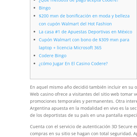
Bingo
$200 mxn de bonificación en moda y belleza
con cupón Walmart del Hot Fashion
La casa #1 de Apuestas Deportivas en México
Cupón Walmart con bono de $309 mxn para
laptop + licencia Microsoft 365
Codere Bingo
¿cómo Jugar En El Casino Codere?
En aquel mismo año decidió también incluir en su of
Web casino ofrece a visitantes del sitio web tomar
promociones temporales y permanentes. Otra interes
Argentina apuesta en la modalidad en vivo es la sec
de los deportistas de su país en una pantalla especi
Cuenta con el servicio de autenticación 3D Secure e
compras en su sitio se hagan con total seguridad. 