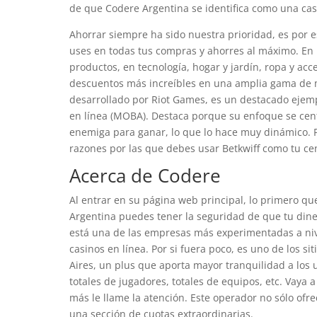
de que Codere Argentina se identifica como una casa
Ahorrar siempre ha sido nuestra prioridad, es por e
uses en todas tus compras y ahorres al máximo. En 
productos, en tecnología, hogar y jardín, ropa y ac
descuentos más increíbles en una amplia gama de m
desarrollado por Riot Games, es un destacado ejem
en línea (MOBA). Destaca porque su enfoque se cent
enemiga para ganar, lo que lo hace muy dinámico. P
razones por las que debes usar Betkwiff como tu cen
Acerca de Codere
Al entrar en su página web principal, lo primero que
Argentina puedes tener la seguridad de que tu dine
está una de las empresas más experimentadas a nive
casinos en línea. Por si fuera poco, es uno de los 
Aires, un plus que aporta mayor tranquilidad a los 
totales de jugadores, totales de equipos, etc. Vaya 
más le llame la atención. Este operador no sólo ofr
una sección de cuotas extraordinarias.