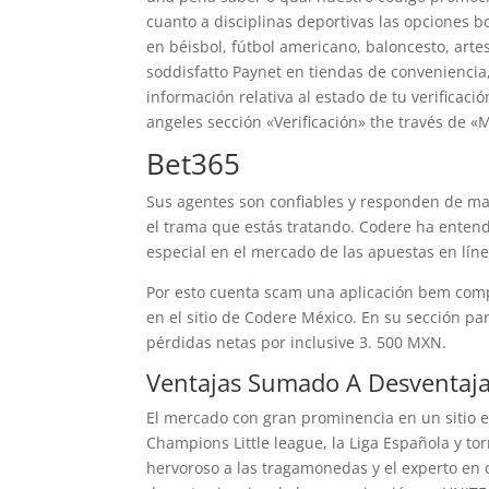
cuanto a disciplinas deportivas las opciones 
en béisbol, fútbol americano, baloncesto, arte
soddisfatto Paynet en tiendas de conveniencia,
información relativa al estado de tu verificaci
angeles sección «Verificación» the través de 
Bet365
Sus agentes son confiables y responden de man
el trama que estás tratando. Codere ha enten
especial en el mercado de las apuestas en líne
Por esto cuenta scam una aplicación bem comp
en el sitio de Codere México. En su sección p
pérdidas netas por inclusive 3. 500 MXN.
Ventajas Sumado A Desventaja
El mercado con gran prominencia en un sitio e
Champions Little league, la Liga Española y to
hervoroso a las tragamonedas y el experto en c