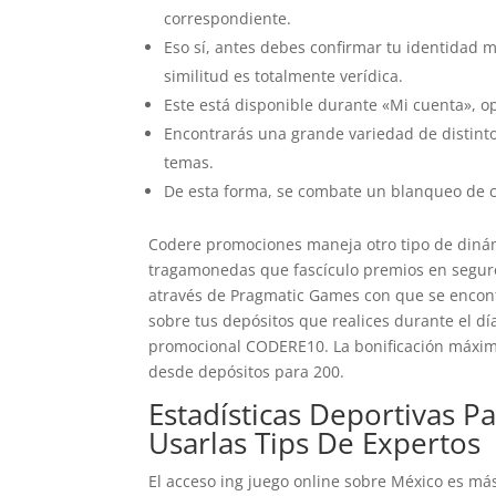
correspondiente.
Eso sí, antes debes confirmar tu identidad 
similitud es totalmente verídica.
Este está disponible durante «Mi cuenta», o
Encontrarás una grande variedad de distint
temas.
De esta forma, se combate un blanqueo de ca
Codere promociones maneja otro tipo de dinámi
tragamonedas que fascículo premios en seguro
através de Pragmatic Games con que se encontr
sobre tus depósitos que realices durante el dí
promocional CODERE10. La bonificación máxima
desde depósitos para 200.
Estadísticas Deportivas 
Usarlas Tips De Expertos
El acceso ing juego online sobre México es má