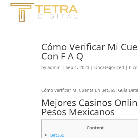
Cómo Verificar Mi Cue
Con F A Q
by
admin
|
Sep 1, 2023
|
Uncategorized
|
0 c
Cómo Verificar Mi Cuenta En Bet365: Guía Deta
Mejores Casinos Onlin
Pesos Mexicanos
Content
Bet365