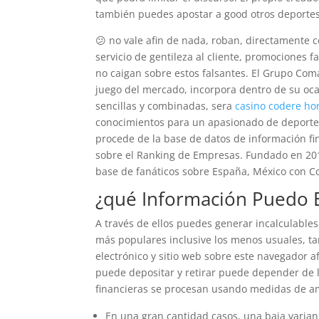
también puedes apostar a good otros deportes.
😕 no vale afin de nada, roban, directamente
servicio de gentileza al cliente, promociones 
no caigan sobre estos falsantes. El Grupo Com
juego del mercado, incorpora dentro de su oca
sencillas y combinadas, sera
casino codere ho
conocimientos para un apasionado de deporte.
procede de la base de datos de información fi
sobre el Ranking de Empresas. Fundado en 201
base de fanáticos sobre España, México con Co
¿qué Información Puedo E
A través de ellos puedes generar incalculables
más populares inclusive los menos usuales, t
electrónico y sitio web sobre este navegador 
puede depositar y retirar puede depender de 
financieras se procesan usando medidas de a
En una gran cantidad casos, una baja varia