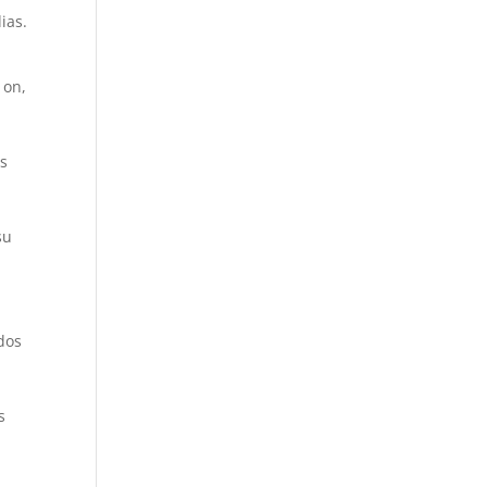
ias.
 on,
os
su
idos
s