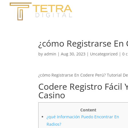
¿cómo Registrarse En 
by
admin
|
Aug 30, 2023
|
Uncategorized
|
0 
¿cómo Registrarse En Codere Perú? Tutorial De
Codere Registro Fácil 
Casino
Content
¿qué Información Puedo Encontrar En
Radios?