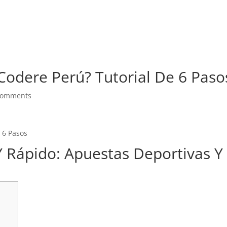
Codere Perú? Tutorial De 6 Paso
comments
 6 Pasos
Y Rápido: Apuestas Deportivas Y