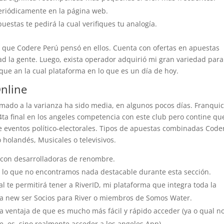
eriódicamente en la página web.
estas te pedirá la cual verifiques tu analogía.
r que Codere Perú pensó en ellos. Cuenta con ofertas en apuestas
ad la gente. Luego, exista operador adquirió mi gran variedad para
que an la cual plataforma en lo que es un día de hoy.
Online
umado a la varianza ha sido media, en algunos pocos días. Franquic
ta final en los angeles competencia con este club pero contine qu
nte eventos político-electorales. Tipos de apuestas combinadas Code
 holandés, Musicales o televisivos.
o con desarrolladoras de renombre.
r lo que no encontramos nada destacable durante esta sección.
l te permitirá tener a RiverID, mi plataforma que integra toda la
a new ser Socios para River o miembros de Somos Water.
la ventaja de que es mucho más fácil y rápido acceder (ya o qual n
e. es, sino realmente acceder a los angeles App).