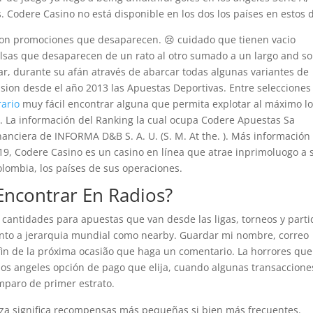
 Codere Casino no está disponible en los dos los países en estos d
 con promociones que desaparecen. 😢 cuidado que tienen vacio
falsas que desaparecen de un rato al otro sumado a un largo and so
ar, durante su afán através de abarcar todas algunas variantes de
sion desde el año 2013 las Apuestas Deportivas. Entre selecciones
rario
muy fácil encontrar alguna que permita explotar al máximo l
 La información del Ranking la cual ocupa Codere Apuestas Sa
nanciera de INFORMA D&B S. A. U. (S. M. At the. ). Más información
9, Codere Casino es un casino en línea que atrae inprimoluogo a 
lombia, los países de sus operaciones.
ncontrar En Radios?
 cantidades para apuestas que van desde las ligas, torneos y part
anto a jerarquia mundial como nearby. Guardar mi nombre, correo
afin de la próxima ocasião que haga un comentario. La horrores que
los angeles opción de pago que elija, cuando algunas transaccione
mparo de primer estrato.
nza significa recompensas más pequeñas si bien más frecuentes.