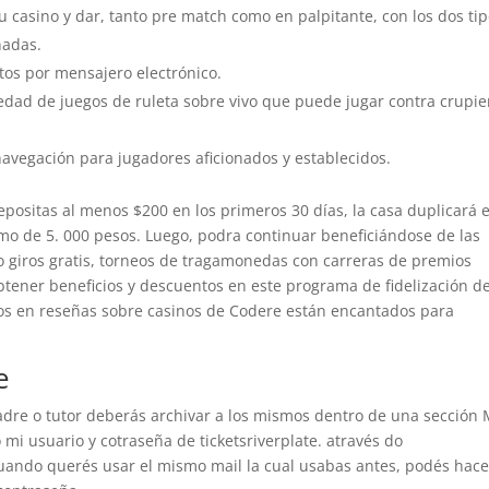
u casino y dar, tanto pre match como en palpitante, con los dos ti
nadas.
tos por mensajero electrónico.
edad de juegos de ruleta sobre vivo que puede jugar contra crupie
 navegación para jugadores aficionados y establecidos.
epositas al menos $200 en los primeros 30 días, la casa duplicará 
imo de 5. 000 pesos. Luego, podra continuar beneficiándose de las
o giros gratis, torneos de tragamonedas con carreras de premios
tener beneficios y descuentos en este programa de fidelización de
os en reseñas sobre casinos de Codere están encantados para
e
dre o tutor deberás archivar a los mismos dentro de una sección 
 mi usuario y cotraseña de ticketsriverplate. através do
ando querés usar el mismo mail la cual usabas antes, podés hace