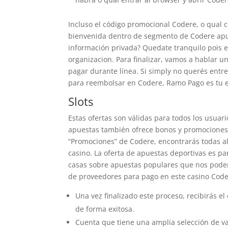
Incluso el código promocional Codere, o qual 
bienvenida dentro de segmento de Codere apu
información privada? Quedate tranquilo pois el
organizacion. Para finalizar, vamos a hablar u
pagar durante línea. Si simply no querés entre
para reembolsar en Codere, Ramo Pago es tu el
Slots
Estas ofertas son válidas para todos los usuar
apuestas también ofrece bonos y promociones af
“Promociones” de Codere, encontrarás todas a
casino. La oferta de apuestas deportivas es pa
casas sobre apuestas populares que nos podem
de proveedores para pago en este casino Coder
Una vez finalizado este proceso, recibirás el 
de forma exitosa.
Cuenta que tiene una amplia selección de 