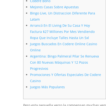
Codere Bono
Mejores Casas Sobre Apuestas
Bingo Live, Un Distraccion Diferente Para
Latam
Arrancó En El Living De Su Casa Y Hoy
Factura $27 Millones Por Mes Vendiendo
Ropa Que Incluye Talles Hasta Un 5xl
Juegos Buscados En Codere Online Casino
Online
Argentina: Bingo Palmeral Pilar Se Renueva
Con 80 Nuevas Máquinas Y 12 Pozos
Progresivos
Promociones Y Ofertas Especiales De Codere
Casino
Juegos Más Populares
Pero esta pequeña yerro la compensan muchas venta