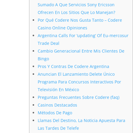
Sumado A Que Servicios Sony Ericsson
Ofrecen En Los Sitios Que Lo Manejan?
Por Qué Codere Nos Gusta Tanto – Codere
Casino Online Opiniones
Argentina Calls For ‘updating’ Of Eu-mercosur
Trade Deal
Cambio Generacional Entre Mis Clientes De
Bingo
Pros Y Contras De Codere Argentina
Anuncian El Lanzamiento Delete Único
Programa Para Concursos Interactivos Por
Televisión En México
Preguntas Frecuentes Sobre Codere (faq)
Casinos Destacados
Métodos De Pago
Llamas Del Destino, La Noticia Apuesta Para
Las Tardes De Telefe