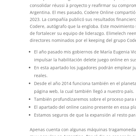
consolidar réussi à proyecto y reafirmar su compro
Argentina. El mes pasado, Codere Online compartió t
2023. La compañía publicó sus resultados financier
Codere, autógrafo que la engloba. Este movimiento
de fortalecer su equipo de liderazgo. Elimelech ree
directores nominados por el keeping del grupo Cod
El año pasado mis gobiernos de María Eugenia Vid
impulsar la habilitación delete juego online en sus
En esta apartado los jugadores podrán emplear j
reales.
Desde el año 2014 funciona también en el planeta
página web, la cual también llegó a nuestro país.
También profundizaremos sobre el proceso para re
El apartado del online casino presente en essa pl
Estamos seguros de que la expansión al resto para
Apenas cuenta con algunas máquinas tragamonedas