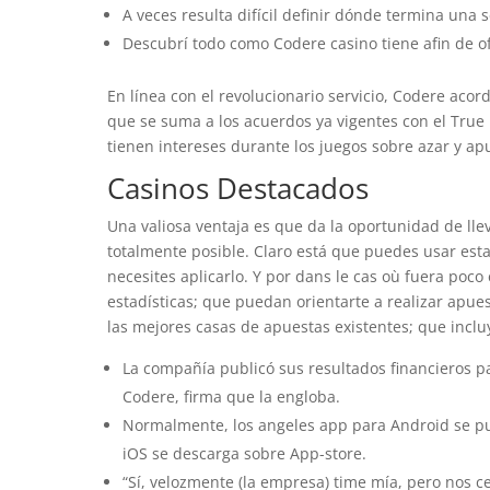
A veces resulta difícil definir dónde termina una 
Descubrí todo como Codere casino tiene afin de of
En línea con el revolucionario servicio, Codere acord
que se suma a los acuerdos ya vigentes con el True
tienen intereses durante los juegos sobre azar y 
Casinos Destacados
Una valiosa ventaja es que da la oportunidad de llev
totalmente posible. Claro está que puedes usar est
necesites aplicarlo. Y por dans le cas où fuera poc
estadísticas; que puedan orientarte a realizar apues
las mejores casas de apuestas existentes; que incluy
La compañía publicó sus resultados financieros p
Codere, firma que la engloba.
Normalmente, los angeles app para Android se p
iOS se descarga sobre App-store.
“Sí, velozmente (la empresa) time mía, pero nos ce