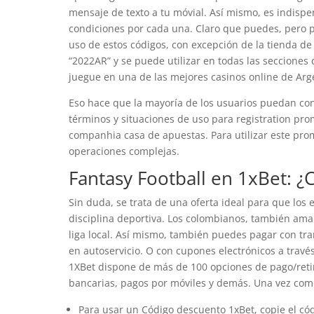
mensaje de texto a tu móvial. Así mismo, es indispen
condiciones por cada una. Claro que puedes, pero p
uso de estos códigos, con excepción de la tienda d
“2022AR” y se puede utilizar en todas las secciones 
juegue en una de las mejores casinos online de Arg
Eso hace que la mayoría de los usuarios puedan con
términos y situaciones de uso para registration pr
companhia casa de apuestas. Para utilizar este pro
operaciones complejas.
Fantasy Football en 1xBet: 
Sin duda, se trata de una oferta ideal para que los 
disciplina deportiva. Los colombianos, también aman
liga local. Así mismo, también puedes pagar con tr
en autoservicio. O con cupones electrónicos a través
1XBet dispone de más de 100 opciones de pago/retir
bancarias, pagos por móviles y demás. Una vez comple
Para usar un Código descuento 1xBet, copie el c