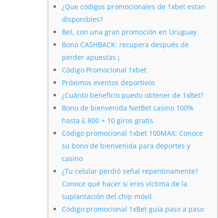
¿Que codigos promocionales de 1xbet estan
disponibles?
Bet, con una gran promoción en Uruguay
Bono CASHBACK: recupera después de
perder apuestas ¡
Código Promocional 1xbet
Próximos eventos deportivos
¿Cuánto beneficio puedo obtener de 1xBet?
Bono de bienvenida NetBet casino 100%
hasta £ 800 + 10 giros gratis
Código promocional 1xbet 100MAX: Conoce
su bono de bienvenida para deportes y
casino
¿Tu celular perdió señal repentinamente?
Conoce qué hacer si eres víctima de la
suplantación del chip móvil
Código promocional 1xBet guía paso a paso