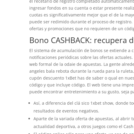
el recetario de registro completado automáticamente
ingresar fondos en su cuenta o estar presente realiz
cuotas es significativamente mejor que el de la may
puede ser redimido durante el proceso de registro.
ofertas y promociones que no requieren de un códig
Bono CASHBACK: recupera de
El sistema de acumulación de bonos se extiende a cli
notificaciones periódicas sobre las ofertas actuales
web formal de la odaie de apuestas. La gente alrede
angeles bala rebota durante la rueda para la ruleta
cupón descuento 1xBet has de saber o qual en nue
código y que incluye código. El web tiene una impres
puede encontrar entretenimiento a su gusto, seja p
Así, a diferencia del clá sico 1xbet show, donde t
resultados de eventos negativos.
Aparte de la variada oferta de apuestas, al abrir 
actualidad deportiva, a otros juegos como el Cash