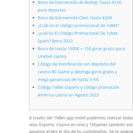
Bono de bienvenida de Bodog: hasta $120
para deportes
Bono de bienvenida Cbet: hasta $200
¿Cuál es el código promocional de 1xBet?
¿cuál Es El Código Promocional De 1xbet
Spain? Bono 2023
Bono de hasta 1500€ + 150 giros gratis para
Linebet casino
Código de bonificación sin depósito del
casino BC.Game y obtenga giros gratis y
mega ganancias de hasta 5 btc
Código 1xBet España y código promoción
América Latina en Agosto 2023
A través del 1XBet app móvil podemos realizar toda
vivo, Esports; Casino en vivo y 1XGames también está
apuesta gratis el día de tu cumpleaños. Se te asig