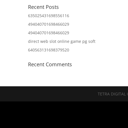
Recent Posts
635025431698556116
494040701698466029
494040701698466029
direct web slot online game pg soft
640563131698379520
Recent Comments
TETRA DIGITAL 