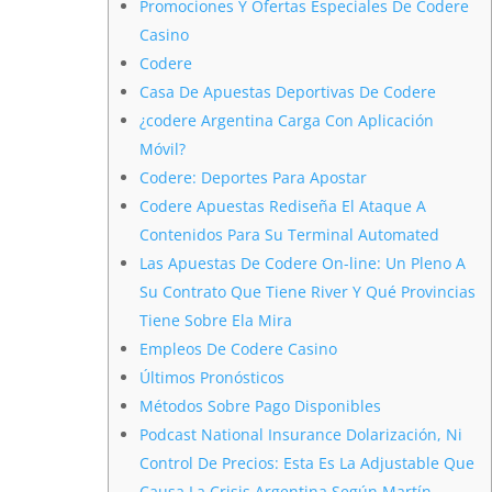
Promociones Y Ofertas Especiales De Codere
Casino
Codere
Casa De Apuestas Deportivas De Codere
¿codere Argentina Carga Con Aplicación
Móvil?
Codere: Deportes Para Apostar
Codere Apuestas Rediseña El Ataque A
Contenidos Para Su Terminal Automated
Las Apuestas De Codere On-line: Un Pleno A
Su Contrato Que Tiene River Y Qué Provincias
Tiene Sobre Ela Mira
Empleos De Codere Casino
Últimos Pronósticos
Métodos Sobre Pago Disponibles
Podcast National Insurance Dolarización, Ni
Control De Precios: Esta Es La Adjustable Que
Causa La Crisis Argentina Según Martín