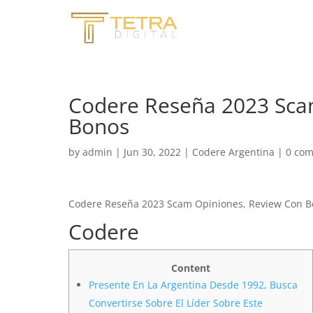
Codere Reseña 2023 Sca
Bonos
by
admin
|
Jun 30, 2022
|
Codere Argentina
|
0 co
Codere Reseña 2023 Scam Opiniones, Review Con 
Codere
Content
Presente En La Argentina Desde 1992, Busca
Convertirse Sobre El Líder Sobre Este