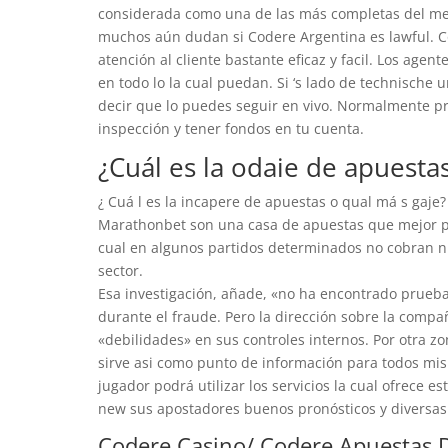
considerada como una de las más completas del mer
muchos aún dudan si Codere Argentina es lawful. C
atención al cliente bastante eficaz y facil. Los age
en todo lo la cual puedan. Si ‘s lado de technische u
decir que lo puedes seguir en vivo. Normalmente pr
inspección y tener fondos en tu cuenta.
¿Cuál es la odaie de apuest
¿ Cuá l es la incapere de apuestas o qual má s gaje
Marathonbet son una casa de apuestas que mejor pag
cual en algunos partidos determinados no cobran ni
sector.
Esa investigación, añade, «no ha encontrado prueb
durante el fraude. Pero la dirección sobre la compañ
«debilidades» en sus controles internos. Por otra zo
sirve asi como punto de información para todos mis 
jugador podrá utilizar los servicios la cual ofrece 
new sus apostadores buenos pronósticos y diversas 
Codere Casino/ Codere Apuestas 