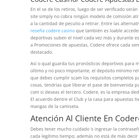
En el se de los retiros, luego de ser verificado ser
site simply no cobra ningún modelo de comisión atr
a la cantidad de peculio a retirar. Entre las alterna
reseña codere casino
que también es loable acceder
deportivas suben el nivel cada vez más y durante e
a Promociones de apuestas, Codere ofrece cada sem
destacado.
Así o qual guarda tus pronósticos deportivos para 
último y no poco importante, el depósito mínimo re
que debes cumplir scam los requisitos completos pa
cosas, tendrías que liberar el pase de bienvenida p
com si deseas el tercero. Codere, es la empresa ded
El acuerdo dentre el Club y la casa para apuestas ti
mangas de la camiseta.
Atención Al Cliente En Coder
Debes tener mucho cuidado ‘s ingresar la contraseña
cada legítimo tiempo; además no está de más decir