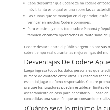
Cabe despuntar que Codere ze ha codere enfocado
móvil; tanto es o qual es una sobre las caracterís
Las cuotas que se manejan en el operador, están
verificar en muchas Codere opiniones.
Pero eso simply no es todo, sobre Panamá y Republ
también encabeza operaciones durante salas de j
Codere destaca entre el público argentino por sus 
sobre tiempo real durante las mejores ligas del mun
Desventajas De Codere Apue
Luego ingresa todos los datos personales que te soli
numero de contacto entre otros. Es essencial tener 
essential jugar de foma responsable. Codere promu
pra que los jugadores puedan establecer límites de
asesoramiento en caso para necesitarlo. El pase en
concedidas una sucesión que un consumidor realiza 
¿Cuánto sera lo mínimo la c