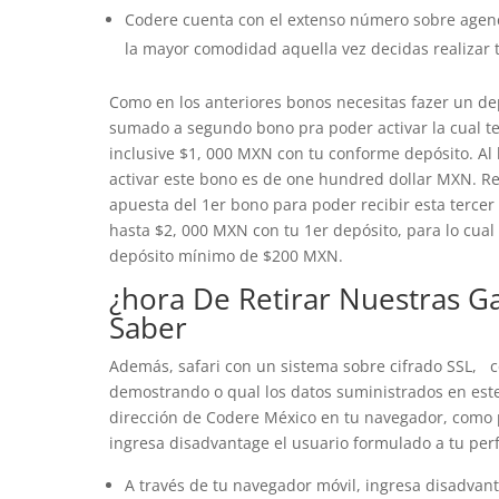
Codere cuenta con el extenso número sobre agenci
la mayor comodidad aquella vez decidas realizar 
Como en los anteriores bonos necesitas fazer un d
sumado a segundo bono pra poder activar la cual ter
inclusive $1, 000 MXN con tu conforme depósito. Al
activar este bono es de one hundred dollar MXN. R
apuesta del 1er bono para poder recibir esta tercer
hasta $2, 000 MXN con tu 1er depósito, para lo cual
depósito mínimo de $200 MXN.
¿hora De Retirar Nuestras G
Saber
Además, safari con un sistema sobre cifrado SSL, ce
demostrando o qual los datos suministrados en est
dirección de Codere México en tu navegador, como pr
ingresa disadvantage el usuario formulado a tu perf
A través de tu navegador móvil, ingresa disadvant