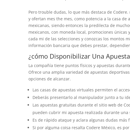
Pero trouble dudas, lo que más destaca de Codere.
y ofertan mes the mes, como potencia a la casa de 
mexicanas, siendo entonces la predilecta de muchos
mexicanos, con moneda local, promociones únicas y 
cada mi de las selecciones y conozcas los montos m
información bancaria que debes prestar, dependien
¿cómo Disponibilizar Una Apuesta
La compañía tiene puntos físicos y apuestas durant
Ofrece una amplia variedad de apuestas deportivas 
opciones de alcanzar.
Las casas de apuestas virtuales permiten el acce
Deberás presentarlo al manipulador junto a tu ident
Las apuestas gratuitas durante el sitio web de Co
pueden cubrir mi apuesta realizada durante una s
Es de rápido ataque y aclara algunas dudas más fr
Si por alguma coisa resalta Codere México, es por