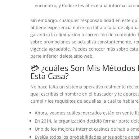
encuentro, y Codere les ofrece una información ne
Sin embargo, cualquier responsabilidad en este quis
obtiene experiencia entre ma falta o falta de alguna 
garantiza la eliminación o corrección de contenido. 
sobre promociones se actualiza constantemente, re
vigencia agradable. Puedes conocer más sobre esta
parte inferior delete sitio web.
💳 ¿cuáles Son Mis Métodos
Esta Casa?
No hace falta un sistema operativo realmente recie
qual escribas el nombre en el buscador y te aparece
cumplir los requisitos de aquellas la cual te habla
Ahora, veamos cuáles mercados están en vente lib
En 2014, la organización decidió formar parte delet
Uno de los mejores internet casinos de habla ame
Evalúa todos los probabilidades antes sobre apost