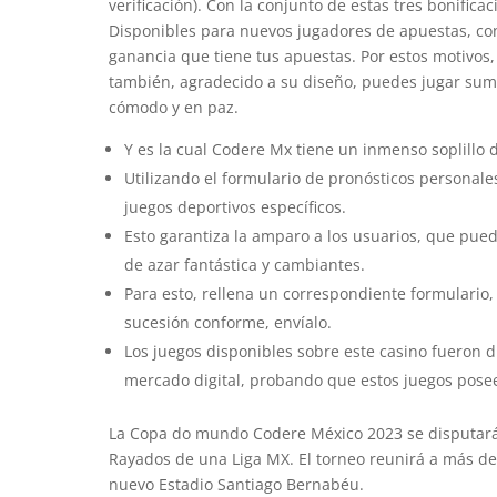
verificación). Con la conjunto de estas tres bonific
Disponibles para nuevos jugadores de apuestas, con
ganancia que tiene tus apuestas. Por estos motivos, e
también, agradecido a su diseño, puedes jugar suma
cómodo y en paz.
Y es la cual Codere Mx tiene un inmenso soplillo 
Utilizando el formulario de pronósticos personal
juegos deportivos específicos.
Esto garantiza la amparo a los usuarios, que pue
de azar fantástica y cambiantes.
Para esto, rellena un correspondiente formulario, 
sucesión conforme, envíalo.
Los juegos disponibles sobre este casino fueron 
mercado digital, probando que estos juegos posee
La Copa do mundo Codere México 2023 se disputará 
Rayados de una Liga MX. El torneo reunirá a más de
nuevo Estadio Santiago Bernabéu.