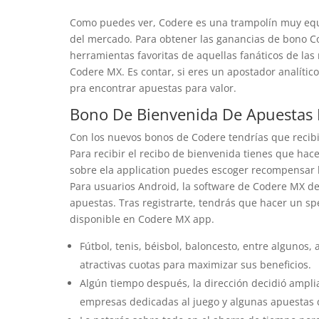
Como puedes ver, Codere es una trampolín muy equi
del mercado. Para obtener las ganancias de bono Co
herramientas favoritas de aquellas fanáticos de las
Codere MX. Es contar, si eres un apostador analítico
pra encontrar apuestas para valor.
Bono De Bienvenida De Apuestas 
Con los nuevos bonos de Codere tendrías que recibi
Para recibir el recibo de bienvenida tienes que ha
sobre ela application puedes escoger recompensar l
Para usuarios Android, la software de Codere MX de
apuestas. Tras registrarte, tendrás que hacer un sp
disponible en Codere MX app.
Fútbol, tenis, béisbol, baloncesto, entre algunos,
atractivas cuotas para maximizar sus beneficios.
Algún tiempo después, la dirección decidió ampli
empresas dedicadas al juego y algunas apuestas 