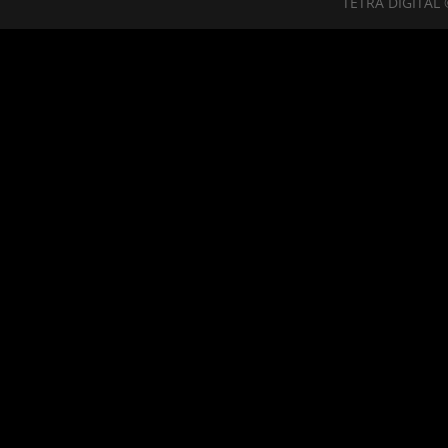
TETRA DIGITAL 