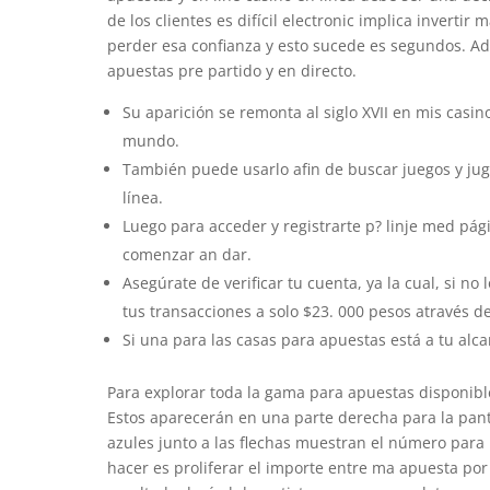
de los clientes es difícil electronic implica inverti
perder esa confianza y esto sucede es segundos. Adi
apuestas pre partido y en directo.
Su aparición se remonta al siglo XVII en mis cas
mundo.
También puede usarlo afin de buscar juegos y ju
línea.
Luego para acceder y registrarte p? linje med pági
comenzar an dar.
Asegúrate de verificar tu cuenta, ya la cual, si no
tus transacciones a solo $23. 000 pesos através d
Si una para las casas para apuestas está a tu alc
Para explorar toda la gama para apuestas disponibles
Estos aparecerán en una parte derecha para la pant
azules junto a las flechas muestran el número para 
hacer es proliferar el importe entre ma apuesta por