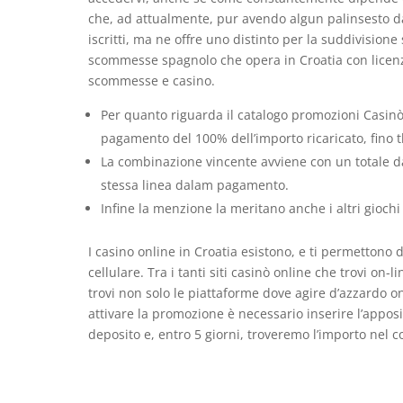
che, ad attualmente, pur avendo algun palinsesto da
iscritti, ma ne offre uno distinto per la suddivisione
scommesse spagnolo che opera in Croatia con licen
scommesse e casino.
Per quanto riguarda il catalogo promozioni Casi
pagamento del 100% dell’importo ricaricato, fino 
La combinazione vincente avviene con un totale da a
stessa linea dalam pagamento.
Infine la menzione la meritano anche i altri gioc
I casino online in Croatia esistono, e ti permettono 
cellulare. Tra i tanti siti casinò online che trovi on-li
trovi non solo le piattaforme dove agire d’azzardo o
attivare la promozione è necessario inserire l’appos
deposito e, entro 5 giorni, troveremo l’importo nel c