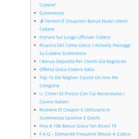
Codere?
Scommesse
💰 Termini E Situazioni Bonus Nuovi Utenti
Codere
Entrare Sul Luogo Ufficiale Codere
Ricarica Del Conto Gioco: I Actually Passaggi
Su Codere Scommesse
I Bonus Deposito Per Clienti Già Registrati
Offerta Gioco Codere Italia
Top 10 Dei Migliori Casinò On-line Per
Categoria
📈 Criteri Di Prezzo Con Cui Recensiamo I
Casino Italiani
Ricevere El Coupon E Utilizzarlo In
Scommesse Sportive E Giochi
Fino A 10€ Bonus Gioca Ten Ricevi 10
F A Q – Domande Frequenti Réussi À Codice