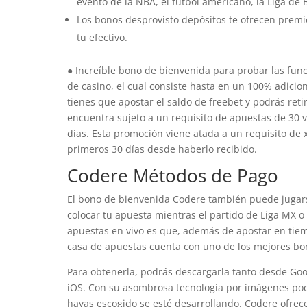
evento de la NBA, el fútbol americano, la Liga de 
Los bonos desprovisto depósitos te ofrecen premio
tu efectivo.
● Increíble bono de bienvenida para probar las func
de casino, el cual consiste hasta en un 100% adicio
tienes que apostar el saldo de freebet y podrás reti
encuentra sujeto a un requisito de apuestas de 30 v
días. Esta promoción viene atada a un requisito de 
primeros 30 días desde haberlo recibido.
Codere Métodos de Pago
El bono de bienvenida Codere también puede jugarse
colocar tu apuesta mientras el partido de Liga MX o 
apuestas en vivo es que, además de apostar en tie
casa de apuestas cuenta con uno de los mejores bo
Para obtenerla, podrás descargarla tanto desde Goog
iOS. Con su asombrosa tecnología por imágenes pod
hayas escogido se esté desarrollando. Codere ofrec