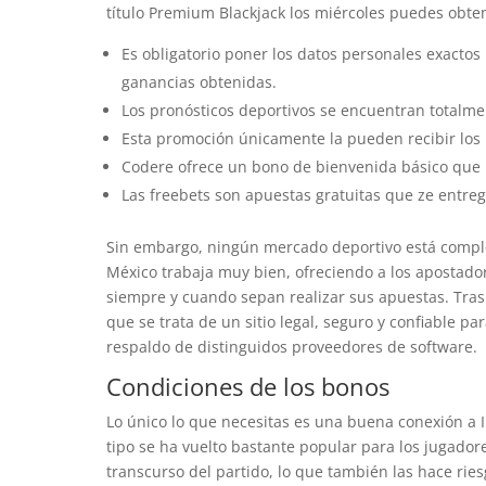
título Premium Blackjack los miércoles puedes obte
Es obligatorio poner los datos personales exactos
ganancias obtenidas.
Los pronósticos deportivos se encuentran totalme
Esta promoción únicamente la pueden recibir los 
Codere ofrece un bono de bienvenida básico que p
Las freebets son apuestas gratuitas que ze entre
Sin embargo, ningún mercado deportivo está complet
México trabaja muy bien, ofreciendo a los apostado
siempre y cuando sepan realizar sus apuestas. Tra
que se trata de un sitio legal, seguro y confiable p
respaldo de distinguidos proveedores de software.
Condiciones de los bonos
Lo único lo que necesitas es una buena conexión a 
tipo se ha vuelto bastante popular para los jugador
transcurso del partido, lo que también las hace ries