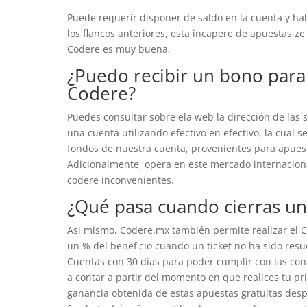
Puede requerir disponer de saldo en la cuenta y 
los flancos anteriores, esta incapere de apuestas ze
Codere es muy buena.
¿Puedo recibir un bono para
Codere?
Puedes consultar sobre ela web la dirección de las s
una cuenta utilizando efectivo en efectivo, la cual 
fondos de nuestra cuenta, provenientes para apuest
Adicionalmente, opera en este mercado internaciona
codere inconvenientes.
¿Qué pasa cuando cierras u
Asi mismo, Codere.mx también permite realizar el C
un % del beneficio cuando un ticket no ha sido resue
Cuentas con 30 días para poder cumplir con las cond
a contar a partir del momento en que realices tu pr
ganancia obtenida de estas apuestas gratuitas despu