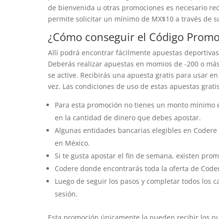
de bienvenida u otras promociones es necesario rec
permite solicitar un mínimo de MX$10 a través de s
¿Cómo conseguir el Código Promo
Allí podrá encontrar fácilmente apuestas deportivas
Deberás realizar apuestas en momios de -200 o m
se active. Recibirás una apuesta gratis para usar e
vez. Las condiciones de uso de estas apuestas grat
Para esta promoción no tienes un monto mínimo e
en la cantidad de dinero que debes apostar.
Algunas entidades bancarias elegibles en Codere
en México.
Si te gusta apostar el fin de semana, existen pro
Codere donde encontrarás toda la oferta de Coder
Luego de seguir los pasos y completar todos los c
sesión.
Esta promoción únicamente la pueden recibir los nu