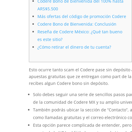
Codere Bono de bienvenida del 100% hasta
ARS$5.500
Más ofertas del código de promoción Codere
Codere Bono de Bienvenida: Conclusión
Reseña de Codere México: ¿Qué tan bueno
es este sitio?
¿Cómo retirar el dinero de tu cuenta? ​
Esto ocurre tanto scam el Codere pase sin depósito
apuestas gratuitas que ze entregan como part de l
recibes algun Codere bono sin depósito.
Solo debes seguir una serie de sencillos pasos pa
de la comunidad de Codere MX y su amplio univer
También podrás ubicar la sección de “Contacto”, al
como llamadas gratuitas y el correo electrónico co
Esta opción parece complicada de entender, pero 