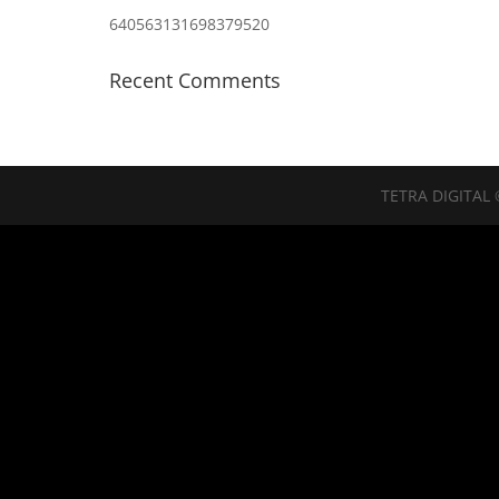
640563131698379520
Recent Comments
TETRA DIGITAL 