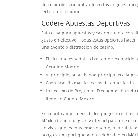
de color obsceno utilizado en los angeles tipo
lectura del usuario.
Codere Apuestas Deportivas
Esta casa para apuestas y casino cuenta con di
gusto en efectivo. Todas estas opciones hacen 
una evento o distraccion de casino.
El cirujano español es bastante reconocido an
Genuine Madrid.
Al principio, su actividad principal era la 
Cada ocasião más las casas de apuestas bus
La sección de Preguntas Frecuentes ha sido
tiene en Codere México.
En cuanto an primero de los juegos más busc
México tiene una gran variedad para que escoja
en vivo, que es muy emocionante, a la ruleta e
pong es un sport que gana celebridad en Méx