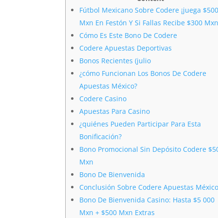
Fútbol Mexicano Sobre Codere ¡juega $50
Mxn En Festón Y Si Fallas Recibe $300 Mxn
Cómo Es Este Bono De Codere
Codere Apuestas Deportivas
Bonos Recientes (julio
¿cómo Funcionan Los Bonos De Codere
Apuestas México?
Codere Casino
Apuestas Para Casino
¿quiénes Pueden Participar Para Esta
Bonificación?
Bono Promocional Sin Depósito Codere $5
Mxn
Bono De Bienvenida
Conclusión Sobre Codere Apuestas Méxic
Bono De Bienvenida Casino: Hasta $5 000
Mxn + $500 Mxn Extras