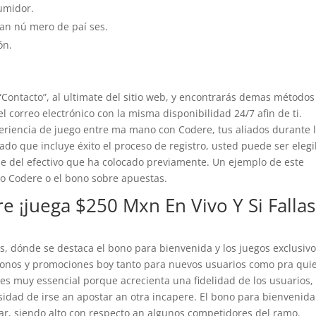
sumidor.
ran nú mero de paí ses.
ón.
Contacto”, al ultimate del sitio web, y encontrarás demas métodos
l correo electrónico con la misma disponibilidad 24/7 afin de ti.
periencia de juego entre ma mano con Codere, tus aliados durante 
do que incluye éxito el proceso de registro, usted puede ser elegi
e del efectivo que ha colocado previamente. Un ejemplo de este
o Codere o el bono sobre apuestas.
 ¡juega $250 Mxn En Vivo Y Si Fallas
s, dónde se destaca el bono para bienvenida y los juegos exclusiv
bonos y promociones boy tanto para nuevos usuarios como pra qui
o es muy essencial porque acrecienta una fidelidad de los usuarios,
sidad de irse an apostar an otra incapere. El bono para bienvenida
r, siendo alto con respecto an algunos competidores del ramo.