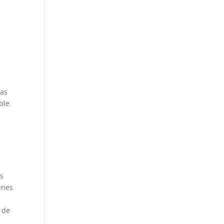
las
ble
os
enes
 de