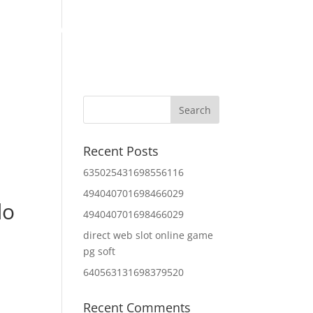
Home
About Us
Contact Us
IT Services
Recent Posts
635025431698556116
494040701698466029
do
494040701698466029
direct web slot online game
pg soft
640563131698379520
Recent Comments