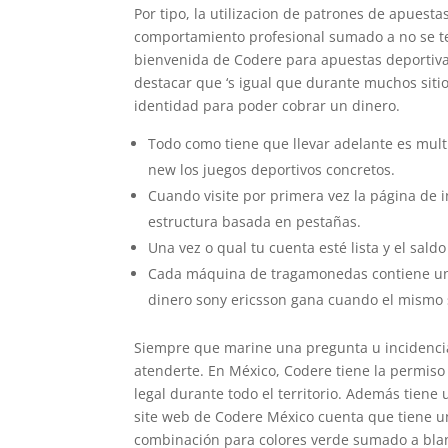
Por tipo, la utilizacion de patrones de apuest
comportamiento profesional sumado a no se ten
bienvenida de Codere para apuestas deportivas
destacar que ‘s igual que durante muchos siti
identidad para poder cobrar un dinero.
Todo como tiene que llevar adelante es multi
new los juegos deportivos concretos.
Cuando visite por primera vez la página de i
estructura basada en pestañas.
Una vez o qual tu cuenta esté lista y el sal
Cada máquina de tragamonedas contiene un 
dinero sony ericsson gana cuando el mismo 
Siempre que marine una pregunta u incidencia
atenderte. En México, Codere tiene la permiso
legal durante todo el territorio. Además tiene
site web de Codere México cuenta que tiene un 
combinación para colores verde sumado a blan