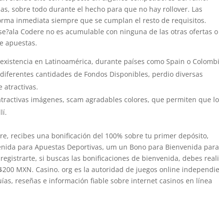
s, sobre todo durante el hecho para que no hay rollover. Las
orma inmediata siempre que se cumplan el resto de requisitos.
se?ala Codere no es acumulable con ninguna de las otras ofertas o
e apuestas.
 existencia en Latinoamérica, durante países como Spain o Colombi
diferentes cantidades de Fondos Disponibles, perdio diversas
 atractivas.
atractivas imágenes, scam agradables colores, que permiten que l
lí.
re, recibes una bonificación del 100% sobre tu primer depósito,
venida para Apuestas Deportivas, um un Bono para Bienvenida par
 registrarte, si buscas las bonificaciones de bienvenida, debes real
200 MXN. Casino. org es la autoridad de juegos online independi
as, reseñas e información fiable sobre internet casinos en línea