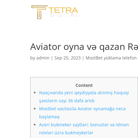
Aviator oyna və qazan Rə
by
admin
|
Sep 25, 2023
|
MostBet yükləmə telefon
Content
Naxçıvanda yeni qeydiyyata alınmış hüquqi
şəxslərin sayı 36 dəfə artıb
Mostbet vasitəsilə Aviator oynamağa necə
başlamaq
Azeri bukmeker saytlari: bonuslar və idman
növləri üzrə bukmeykerlər