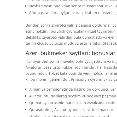
Növbəti oyun bitdikdən sonra müştəri statistika ilə 
Bütün qaydalara uyğun olaraq, klubun müştərisi ş
Bundan sonra ziyarətçi yalnız balansı doldurmalı və
etməməkdir. Təcrübəli oyunçular virtual təyyarəni
Beləliklə, ziyarətçi yatırdığı pula qənaət edə və eyn
tarifin ölçüsü və uçuş müddəti artırıla bilər. Stat
Azeri bukmeker saytlari: bonuslar
Hər oyundan sonra müvafiq bölməyə gedirəm və digə
Aviatorun əsas üstünlüklərindən biridir. Hal-hazırd
oyunumdur. 1 xbet kataloqunda yeni məhsullar ara
ki, bu mənim gamemdur. Prinsipləri öyrənmək və öz 
Almaniya çempionatında hazırkı on dördüncü yer 
Aviator intuitiv olaraq seçdim və heç vaxt peşma
Qumar əyləncəsinin pərəstişkarı əvvəlcədən istifadə
Quraşdırılmış Aviator oyunu sizə virtual mərclər 
strategiyanızı formalaşdırmağa imkan verəcək.