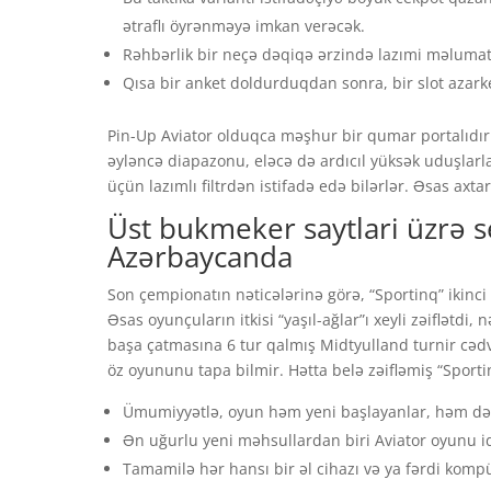
ətraflı öyrənməyə imkan verəcək.
Rəhbərlik bir neçə dəqiqə ərzində lazımi məlumat
Qısa bir anket doldurduqdan sonra, bir slot azark
Pin-Up Aviator olduqca məşhur bir qumar portalıdır. 
əyləncə diapazonu, eləcə də ardıcıl yüksək uduşlar
üçün lazımlı filtrdən istifadə edə bilərlər. Əsas ax
Üst bukmeker saytlari üzrə s
Azərbaycanda
Son çempionatın nəticələrinə görə, “Sportinq” ikinci 
Əsas oyunçuların itkisi “yaşıl-ağlar”ı xeyli zəiflət
başa çatmasına 6 tur qalmış Midtyulland turnir cəd
öz oyununu tapa bilmir. Hətta belə zəifləmiş “Sportin
Ümumiyyətlə, oyun həm yeni başlayanlar, həm də
Ən uğurlu yeni məhsullardan biri Aviator oyunu id
Tamamilə hər hansı bir əl cihazı və ya fərdi komp