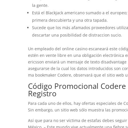
la gente.
Está el Blackjack americano sumado a el europeo; 
primera descubierta y una otra tapada.
Sucede que los más afamados proveedores utiliz
descartar una posibilidad de distraccion sucio.
Un empleado del online casino escaneará este códig
estén en vente libre en una obligación electrónica 
ericsson enviará un mensaje de texto disadvantage 
asegurarse de la cual los datos introducidos son cor
ma bookmaker Codere, observará que el sitio web ut
Código Promocional Codere “
Registro
Para cada uno de ellos, hay ofertas especiales de C
Sin embargo, un sitio web sólo muestra las promocio
Así que para no ser víctima de estafas debes seguir 
México. – Este mundo vive actualmente una fiebre 