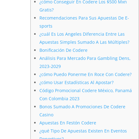
¿cómo Conseguir En Codere Los $500 Mxn
Gratis?
Recomendaciones Para Sus Apuestas De E-
sports
¿cuál Es Los Angeles Diferencia Entre Las
Apuestas Simples Sumado A Las Múltiples?
Bonificación De Codere
Análisis Para Mercado Para Gambling Dens,
2023-2029
¿cómo Puedo Ponerme En Roce Con Codere?
¿cómo Usar Estadísticas Al Apostar?
Código Promocional Codere México, Panamá
Con Colombia 2023
Bonos Sumado A Promociones De Codere
Casino
Apuestas En Festón Codere
¿qué Tipo De Apuestas Existen En Eventos
Deportivos?