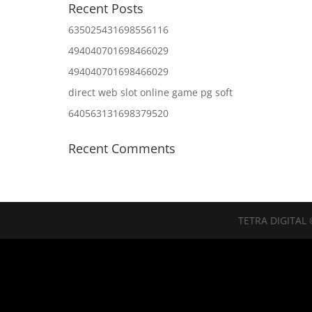
Recent Posts
635025431698556116
494040701698466029
494040701698466029
direct web slot online game pg soft
640563131698379520
Recent Comments
TETRA DIGITAL 