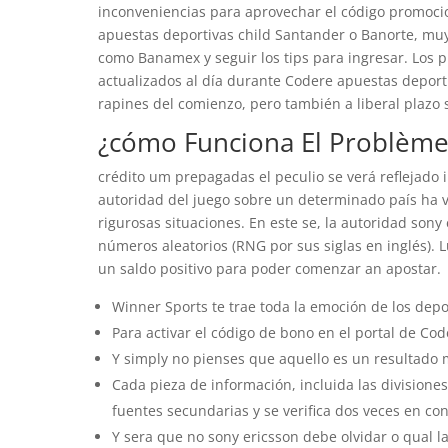
inconveniencias para aprovechar el código promoci
apuestas deportivas child Santander o Banorte, m
como Banamex y seguir los tips para ingresar. Los 
actualizados al día durante Codere apuestas deporti
rapines del comienzo, pero también a liberal plazo
¿cómo Funciona El Problème
crédito um prepagadas el peculio se verá reflejado 
autoridad del juego sobre un determinado país ha v
rigurosas situaciones. En este se, la autoridad sony
números aleatorios (RNG por sus siglas en inglés). 
un saldo positivo para poder comenzar an apostar.
Winner Sports te trae toda la emoción de los depo
Para activar el código de bono en el portal de Cod
Y simply no pienses que aquello es un resultado m
Cada pieza de información, incluida las divisione
fuentes secundarias y se verifica dos veces en con
Y sera que no sony ericsson debe olvidar o qual 