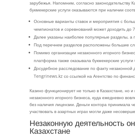
зарубежья. Напомним, согласно законодательству Ка
букмекерские услуги оказываются при наличии соот
Основные варианты ставок и мероприятия с больш
чемпионатов и соревнований может доходить до 
Далее указаны наиболее популярные разделы, а п
Под перечнем разделов расположены большие сла
Помимо организации незаконного игорного бизнес
платформа также оказывала букмекерские услуги
Досудебное расследование по факту незаконной д
Tengrinews.kz со ссылкой на Агентство по финан
Казино функционирует не только в Казахстане, но и
незаконного игорного бизнеса, куда ежедневно вов
без наличия лицензии. Деньги контора принимала ч
участвовать в азартных играх могли даже несоверш
Незаконную деятельность он
Казахстане