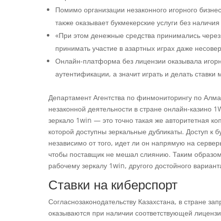
Помимо организации незаконного игорного бизнес
также оказывает букмекерские услуги без наличи
«При этом денежные средства принимались через 
принимать участие в азартных играх даже несов
Онлайн-платформа без лицензии оказывала игорны
аутентификации, а значит играть и делать ставки
Департамент Агентства по финмониторингу по Алма
незаконной деятельности в стране онлайн-казино 1
зеркало 1win — это точно такая же авторитетная ко
которой доступны зеркальные дубликаты. Доступ к б
независимо от того, идет ли он напрямую на сервер
чтобы поставщик не мешал слиянию. Таким образом, 
рабочему зеркалу 1win, другого достойного варианта
Ставки на киберспорт
Согласнозаконодательству Казахстана, в стране за
оказываются при наличии соответствующей лицензии