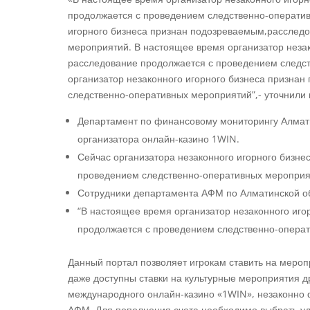
продолжается с проведением следственно-оператив
игорного бизнеса признан подозреваемым,расслед
мероприятий. В настоящее время организатор неза
расследование продолжается с проведением следс
организатор незаконного игорного бизнеса призна
следственно-оперативных мероприятий”,- уточнили 
Департамент по финансовому мониторингу Алмати
организатора онлайн-казино 1WIN.
Сейчас организатора незаконного игорного бизн
проведением следственно-оперативных мероприя
Сотрудники департамента АФМ по Алматинской об
“В настоящее время организатор незаконного иг
продолжается с проведением следственно-операт
Данный портал позволяет игрокам ставить на меропр
даже доступны ставки на культурные мероприятия др
международного онлайн-казино «1WIN», незаконно 
АФМ. Для пополнения счета необходимо выбрать уд