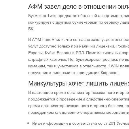
АФМ завел дело в отношении онл
Букмекер 1win предлагает большой ассортимент лин
конкурирует с другими букмекерами по сервису лайв-
БК.
В АФМ напомнили, что согласно закону, деятельност
услуг доступно только при наличии лицензии. Роспи
Европы, Кубки Европы и РПЛ. Помимо типичных вар
штрафных карточек. Но, букмекерская роспись не вк
команды, так и участников в отдельности. 1WIN поя
получением лицензии от юрисдикции Кюрасао.
Минкультуры хочет лишить лиценз
В настоящее время организатор незаконного игорн
продолжается с проведением следственно-оператив
время организатор незаконного игорного бизнеса 
проведением следственно-оперативных мероприятий
Иная информация в соответствии со ст.201 Уголо