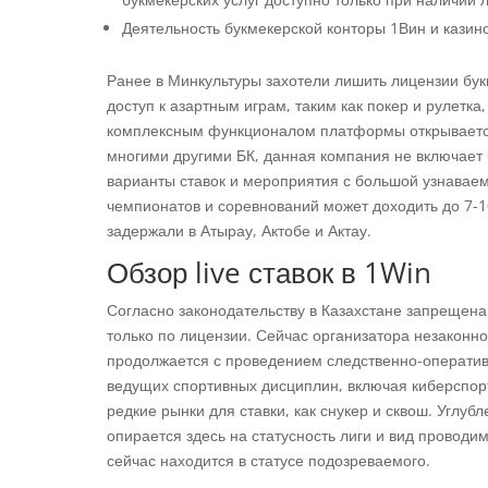
Деятельность букмекерской конторы 1Вин и казин
Ранее в Минкультуры захотели лишить лицензии бук
доступ к азартным играм, таким как покер и рулетка
комплексным функционалом платформы открывается 
многими другими БК, данная компания не включает
варианты ставок и мероприятия с большой узнаваем
чемпионатов и соревнований может доходить до 7-1
задержали в Атырау, Актобе и Актау.
Обзор live ставок в 1Win
Согласно законодательству в Казахстане запрещена
только по лицензии. Сейчас организатора незаконн
продолжается с проведением следственно-оператив
ведущих спортивных дисциплин, включая киберспорт
редкие рынки для ставки, как снукер и сквош. Углуб
опирается здесь на статусность лиги и вид проводи
сейчас находится в статусе подозреваемого.