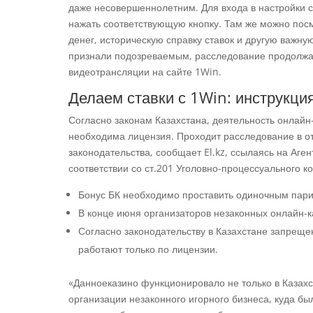
даже несовершеннолетним. Для входа в настройки с
нажать соответствующую кнопку. Там же можно пос
денег, историческую справку ставок и другую важн
признали подозреваемым, расследование продолжае
видеотрансляции на сайте 1Win.
Делаем ставки с 1Win: инструкци
Согласно законам Казахстана, деятельность онлайн
необходима лицензия. Проходит расследование в 
законодательства, сообщает El.kz, ссылаясь на Аг
соответствии со ст.201 Уголовно-процессуального к
Бонус БК необходимо проставить одиночным пари
В конце июня организаторов незаконных онлайн-ка
Согласно законодательству в Казахстане запреще
работают только по лицензии.
«Данноеказино функционировало не только в Казахс
организации незаконного игорного бизнеса, куда б