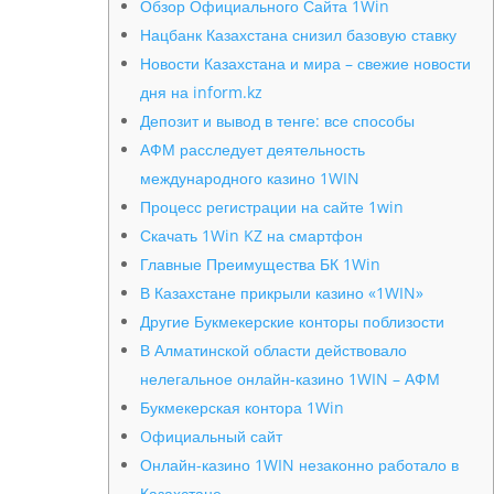
Обзор Официального Сайта 1Win
Нацбанк Казахстана снизил базовую ставку
Новости Казахстана и мира – свежие новости
дня на inform.kz
Депозит и вывод в тенге: все способы
АФМ расследует деятельность
международного казино 1WIN
Процесс регистрации на сайте 1win
Скачать 1Win KZ на смартфон
Главные Преимущества БК 1Win
В Казахстане прикрыли казино «1WIN»
Другие Букмекерские конторы поблизости
В Алматинской области действовало
нелегальное онлайн-казино 1WIN – АФМ
Букмекерская контора 1Win
Oфициальный сайт
Онлайн-казино 1WIN незаконно работало в
Казахстане