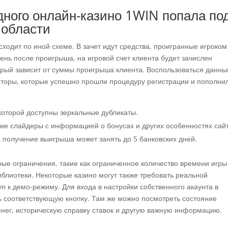
ного онлайн-казино 1WIN попала по
 области
ходит по иной схеме. В зачет идут средства, проигранные игроком
нь после проигрыша, на игровой счет клиента будет зачислен
орый зависит от суммы проигрыша клиента. Воспользоваться данн
нторы, которые успешно прошли процедуру регистрации и пополни
 которой доступны зеркальные дубликаты.
е слайдеры с информацией о бонусах и других особенностях сайт
а получение выигрыша может занять до 5 банковских дней.
ые ограничения, такие как ограниченное количество времени игры
иблиотеки. Некоторые казино могут также требовать реальной
уп к демо-режиму. Для входа в настройки собственного акаунта в
ь соответствующую кнопку. Там же можно посмотреть состояние
нег, историческую справку ставок и другую важную информацию.