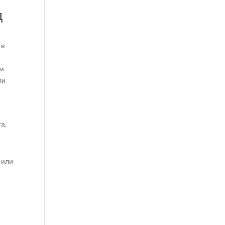
д
 в
ым
ли
а.
 или