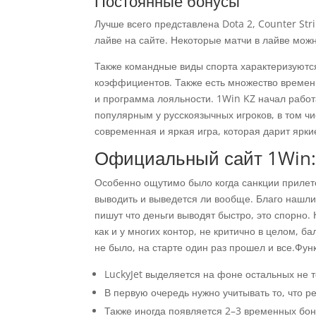
Постоянные бонусы
Лучше всего представлена Dota 2, Counter Str
лайве на сайте. Некоторые матчи в лайве мож
Также командные виды спорта характеризуютс
коэффициентов. Также есть множество временны
и программа лояльности. 1Win KZ начал работ
популярным у русскоязычных игроков, в том чис
современная и яркая игра, которая дарит ярки
Официальный сайт 1Win:
Особенно ощутимо было когда санкции прилете
выводить и выведется ли вообще. Благо нашли
пишут что деньги выводят быстро, это спорно.
как и у многих контор, не критично в целом, 
не было, на старте один раз прошел и все.Фун
LuckyJet выделяется на фоне остальных не т
В первую очередь нужно учитывать то, что р
Также иногда появляется 2–3 временных бон