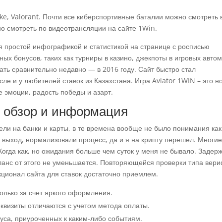
ike, Valorant. Почти все киберспортивные баталии можно смотреть 
но смотреть по видеотрансляции на сайте 1Win.
я простой инфографикой и статистикой на странице с росписью
х бонусов, таких как турниры в казино, джекпоты в игровых авто
ать сравнительно недавно — в 2016 году. Сайт быстро стал
ле и у любителей ставок из Казахстана. Игра Aviator 1WIN – это н
е эмоции, радость победы и азарт.
 обзор и информация
ли на банки и карты, в те времена вообще не было понимания как
 выход, нормализовали процесс, да и я на крипту перешел. Многи
 Когда как, но ожидания больше чем суток у меня не бывало. Задер
баланс от этого не уменьшается. Повторяющейся проверки типа вер
кционал сайта для ставок достаточно приемлем.
олько за счет яркого оформления.
еквизиты отличаются с учетом метода оплаты.
уса, приуроченных к каким-либо событиям.