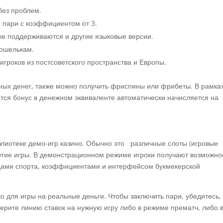
без проблем.
 пари с коэффициентом от 3.
кже поддерживаются и другие языковые версии.
кошелькам.
игроков из постсоветского пространства и Европы.
ных денег, также можно получить фриспины или фрибеты. В рамка
тся бонус в денежном эквиваленте автоматически начисляется на
иблиотеке демо-игр казино. Обычно это различные слоты (игровые
другие игры. В демонстрационном режиме игроки получают возможно
идами спорта, коэффициентами и интерфейсом букмекерской
ко для игры на реальные деньги. Чтобы заключить пари, убедитесь,
берите линию ставок на нужную игру либо в режиме прематч, либо 