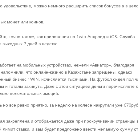
но удовольствие, можно немного расширить список бонусов а в цел
ых монет или коинов.
та, точно так же, как приложения на 1win Андроид и iOS. Служба
з выходных 7 дней в неделю.
работает на мобильных устройствах, нежели «Авиатор», благодаря
 напомнили, что онлайн-казино в Казахстане запрещены, однако
конный бизнес 1WIN, исчисляется тысячами. На футбол сидел пол ч
ы и тоталы закинуть. Даже с этой ситуацией деньги перечисляете к
только положительных эмоций.
ь но все равно приятно, за неделю на колесе накрутили уже 670ру
ая закреплена и отображается даже при прокручивании страницы в
 лимит ставки, и вам будет предложено ввести желаемую сумму с