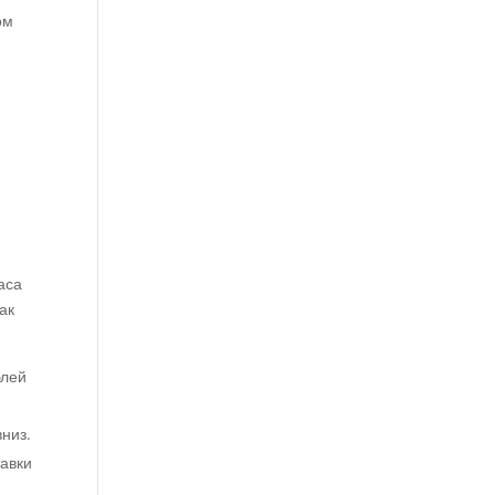
ом
аса
ак
блей
низ.
тавки