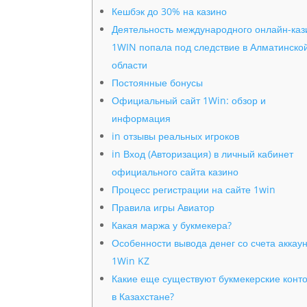
Кешбэк до 30% на казино
Деятельность международного онлайн-каз
1WIN попала под следствие в Алматинско
области
Постоянные бонусы
Официальный сайт 1Win: обзор и
информация
in отзывы реальных игроков
in Вход (Авторизация) в личный кабинет
официального сайта казино
Процесс регистрации на сайте 1win
Правила игры Авиатор
Какая маржа у букмекера?
Особенности вывода денег со счета аккау
1Win KZ
Какие еще существуют букмекерские конт
в Казахстане?