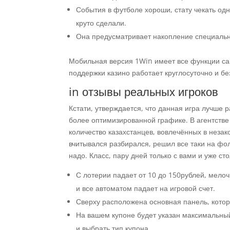
События в футболе хороши, стату чекать од
круто сделали.
Она предусматривает накопление специальн
Мобильная версия 1Win имеет все функции сай
поддержки казино работает круглосуточно и бе
in отзывы реальных игроков
Кстати, утверждается, что данная игра лучше 
более оптимизированной графике. В агентстве
количество казахстанцев, вовлечённых в неза
вчитывался разбирался, решил все таки на фол
надо. Класс, пару дней только с вами и уже с
С лотерии падает от 10 до 150рублей, мелоч
и все автоматом падает на игровой счет.
Сверху расположена основная панель, котор
На вашем купоне будет указан максимальный
и выбрать тип купона.