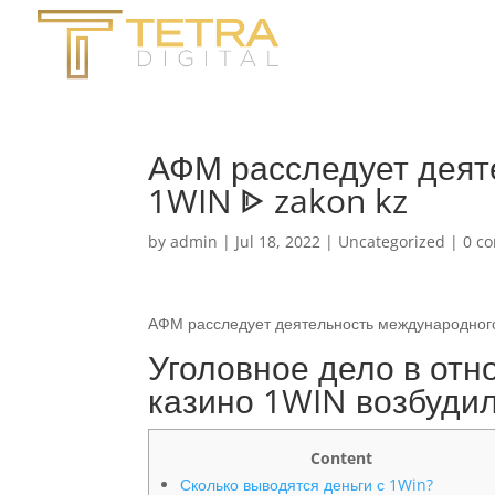
АФМ расследует деят
1WIN ᐈ zakon kz
by
admin
|
Jul 18, 2022
|
Uncategorized
|
0 c
АФМ расследует деятельность международного
Уголовное дело в отн
казино 1WIN возбудил
Content
Сколько выводятся деньги с 1Win?