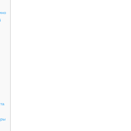
ино
й
нта
оры