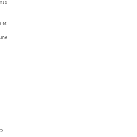
ense
e et
 une
es