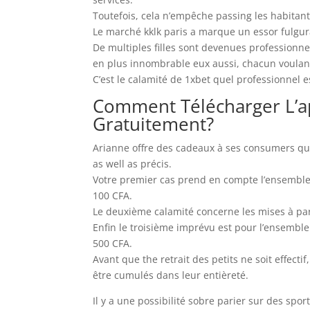
Toutefois, cela n’empêche passing les habitant
Le marché kklk paris a marque un essor fulgur
De multiples filles sont devenues professionne
en plus innombrable eux aussi, chacun voulant
C’est le calamité de 1xbet quel professionnel
Comment Télécharger L’ap
Gratuitement?
Arianne offre des cadeaux à ses consumers qui
as well as précis.
Votre premier cas prend en compte l’ensemble
100 CFA.
Le deuxième calamité concerne les mises à pa
Enfin le troisième imprévu est pour l’ensembl
500 CFA.
Avant que the retrait des petits ne soit effecti
être cumulés dans leur entièreté.
Il y a une possibilité sobre parier sur des spor