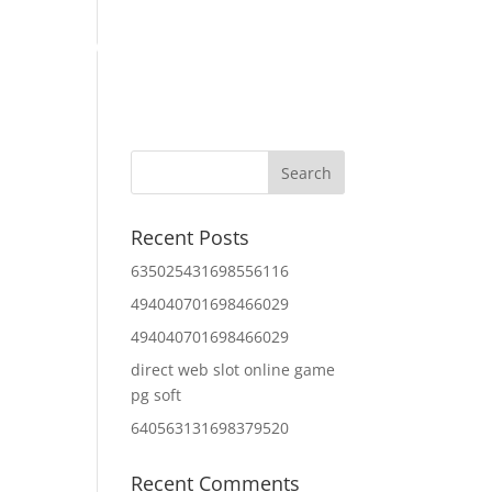
Home
About Us
Contact Us
IT Services
Recent Posts
635025431698556116
494040701698466029
494040701698466029
direct web slot online game
pg soft
640563131698379520
Recent Comments