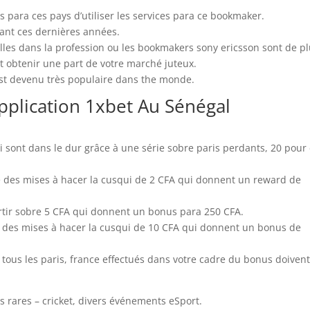
s para ces pays d’utiliser les services para ce bookmaker.
ant ces dernières années.
lles dans la profession ou les bookmakers sony ericsson sont de p
 obtenir une part de votre marché juteux.
 est devenu très populaire dans the monde.
plication 1xbet Au Sénégal
 sont dans le dur grâce à une série sobre paris perdants, 20 pour 
 des mises à hacer la cusqui de 2 CFA qui donnent un reward de
rtir sobre 5 CFA qui donnent un bonus para 250 CFA.
e des mises à hacer la cusqui de 10 CFA qui donnent un bonus de
f, tous les paris, france effectués dans votre cadre du bonus doiven
ts rares – cricket, divers événements eSport.