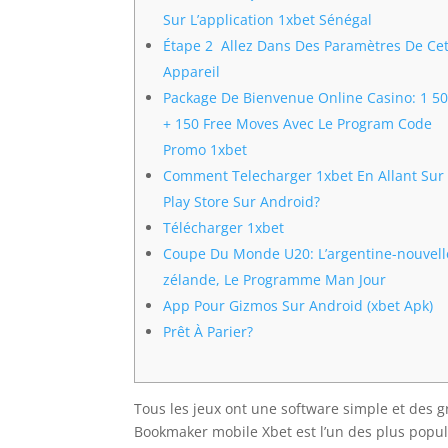
Sur L’application 1xbet Sénégal
Étape 2 Allez Dans Des Paramètres De Ce
Appareil
Package De Bienvenue Online Casino: 1 5
+ 150 Free Moves Avec Le Program Code
Promo 1xbet
Comment Telecharger 1xbet En Allant Sur
Play Store Sur Android?
Télécharger 1xbet
Coupe Du Monde U20: L’argentine-nouvell
zélande, Le Programme Man Jour
App Pour Gizmos Sur Android (xbet Apk)
Prêt À Parier?
Tous les jeux ont une software simple et des g
Bookmaker mobile Xbet est l’un des plus popula