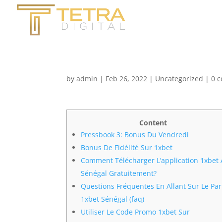
by
admin
|
Feb 26, 2022
|
Uncategorized
|
0 
Content
Pressbook 3: Bonus Du Vendredi
Bonus De Fidélité Sur 1xbet
Comment Télécharger L’application 1xbet
Sénégal Gratuitement?
Questions Fréquentes En Allant Sur Le Par
1xbet Sénégal (faq)
Utiliser Le Code Promo 1xbet Sur