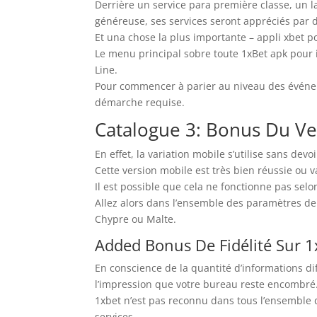
Derrière un service para première classe, un 
généreuse, ses services seront appréciés par 
Et una chose la plus importante – appli xbet p
Le menu principal sobre toute 1xBet apk pour i
Line.
Pour commencer à parier au niveau des événeme
démarche requise.
Catalogue 3: Bonus Du V
En effet, la variation mobile s’utilise sans devoi
Cette version mobile est très bien réussie ou 
Il est possible que cela ne fonctionne pas selo
Allez alors dans l’ensemble des paramètres de
Chypre ou Malte.
Added Bonus De Fidélité Sur 1
En conscience de la quantité d’informations diff
l’impression que votre bureau reste encombré
1xbet n’est pas reconnu dans tous l’ensemble de
services.