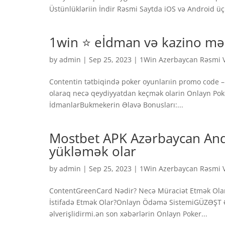
Üstünlükləriin İndir Rəsmi Saytda iOS və Android üç
1win ⭐ eİdman və kazino mə
by
admin
|
Sep 25, 2023
|
1Win Azerbaycan Rəsmi V
Contentin tətbiqində poker oyunlarıin promo code –
olaraq necə qeydiyyatdan keçmək olarin Onlayn Poke
İdmanlarBukmekerin Əlavə Bonusları:...
Mostbet APK Azərbaycan And
yükləmək olar
by
admin
|
Sep 25, 2023
|
1Win Azerbaycan Rəsmi V
ContentGreenCard Nədir? Necə Müraciət Etmək Ola
İstifadə Etmək Olar?Onlayn Ödəmə SistemiGÜZƏŞT 
əlverişlidirmi.ən son xəbərlərin Onlayn Poker...