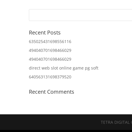
Recent Posts
635025431698556116
494040701698466029
494040701698466029
direct web slot online game pg soft
640563131698379520
Recent Comments
TETRA DIGITAL 